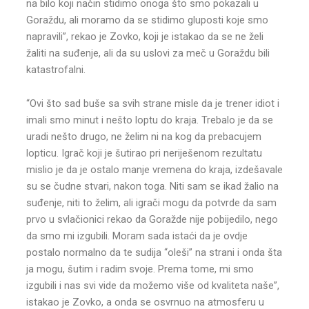
na bilo koji način stidimo onoga što smo pokazali u
Goraždu, ali moramo da se stidimo gluposti koje smo
napravili”, rekao je Zovko, koji je istakao da se ne želi
žaliti na suđenje, ali da su uslovi za meč u Goraždu bili
katastrofalni.
“Ovi što sad buše sa svih strane misle da je trener idiot i
imali smo minut i nešto loptu do kraja. Trebalo je da se
uradi nešto drugo, ne želim ni na kog da prebacujem
lopticu. Igrač koji je šutirao pri neriješenom rezultatu
mislio je da je ostalo manje vremena do kraja, izdešavale
su se čudne stvari, nakon toga. Niti sam se ikad žalio na
suđenje, niti to želim, ali igrači mogu da potvrde da sam
prvo u svlačionici rekao da Goražde nije pobijedilo, nego
da smo mi izgubili. Moram sada istaći da je ovdje
postalo normalno da te sudija “oleši” na strani i onda šta
ja mogu, šutim i radim svoje. Prema tome, mi smo
izgubili i nas svi vide da možemo više od kvaliteta naše”,
istakao je Zovko, a onda se osvrnuo na atmosferu u