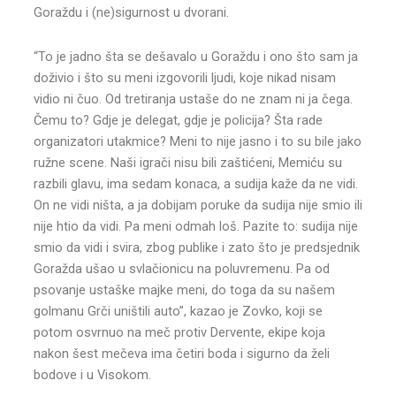
Goraždu i (ne)sigurnost u dvorani.
“To je jadno šta se dešavalo u Goraždu i ono što sam ja
doživio i što su meni izgovorili ljudi, koje nikad nisam
vidio ni čuo. Od tretiranja ustaše do ne znam ni ja čega.
Čemu to? Gdje je delegat, gdje je policija? Šta rade
organizatori utakmice? Meni to nije jasno i to su bile jako
ružne scene. Naši igrači nisu bili zaštićeni, Memiću su
razbili glavu, ima sedam konaca, a sudija kaže da ne vidi.
On ne vidi ništa, a ja dobijam poruke da sudija nije smio ili
nije htio da vidi. Pa meni odmah loš. Pazite to: sudija nije
smio da vidi i svira, zbog publike i zato što je predsjednik
Goražda ušao u svlačionicu na poluvremenu. Pa od
psovanje ustaške majke meni, do toga da su našem
golmanu Grči uništili auto”, kazao je Zovko, koji se
potom osvrnuo na meč protiv Dervente, ekipe koja
nakon šest mečeva ima četiri boda i sigurno da želi
bodove i u Visokom.