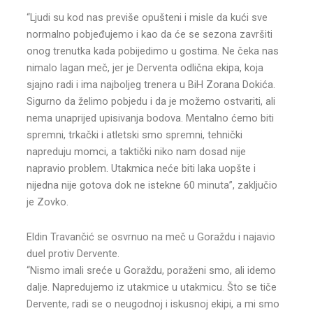
“Ljudi su kod nas previše opušteni i misle da kući sve
normalno pobjeđujemo i kao da će se sezona završiti
onog trenutka kada pobijedimo u gostima. Ne čeka nas
nimalo lagan meč, jer je Derventa odlična ekipa, koja
sjajno radi i ima najboljeg trenera u BiH Zorana Dokića.
Sigurno da želimo pobjedu i da je možemo ostvariti, ali
nema unaprijed upisivanja bodova. Mentalno ćemo biti
spremni, trkački i atletski smo spremni, tehnički
napreduju momci, a taktički niko nam dosad nije
napravio problem. Utakmica neće biti laka uopšte i
nijedna nije gotova dok ne istekne 60 minuta”, zaključio
je Zovko.
Eldin Travančić se osvrnuo na meč u Goraždu i najavio
duel protiv Dervente.
“Nismo imali sreće u Goraždu, poraženi smo, ali idemo
dalje. Napredujemo iz utakmice u utakmicu. Što se tiče
Dervente, radi se o neugodnoj i iskusnoj ekipi, a mi smo