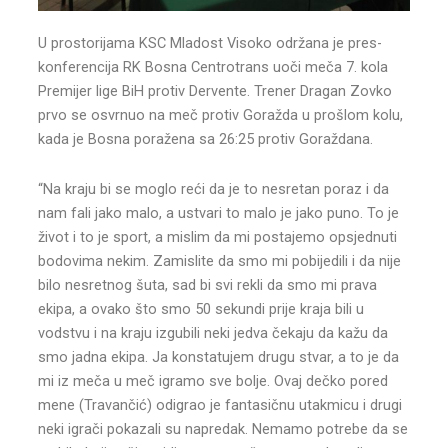
U prostorijama KSC Mladost Visoko održana je pres-
konferencija RK Bosna Centrotrans uoči meča 7. kola
Premijer lige BiH protiv Dervente. Trener Dragan Zovko
prvo se osvrnuo na meč protiv Goražda u prošlom kolu,
kada je Bosna poražena sa 26:25 protiv Goraždana.
“Na kraju bi se moglo reći da je to nesretan poraz i da
nam fali jako malo, a ustvari to malo je jako puno. To je
život i to je sport, a mislim da mi postajemo opsjednuti
bodovima nekim. Zamislite da smo mi pobijedili i da nije
bilo nesretnog šuta, sad bi svi rekli da smo mi prava
ekipa, a ovako što smo 50 sekundi prije kraja bili u
vodstvu i na kraju izgubili neki jedva čekaju da kažu da
smo jadna ekipa. Ja konstatujem drugu stvar, a to je da
mi iz meča u meč igramo sve bolje. Ovaj dečko pored
mene (Travančić) odigrao je fantasičnu utakmicu i drugi
neki igrači pokazali su napredak. Nemamo potrebe da se