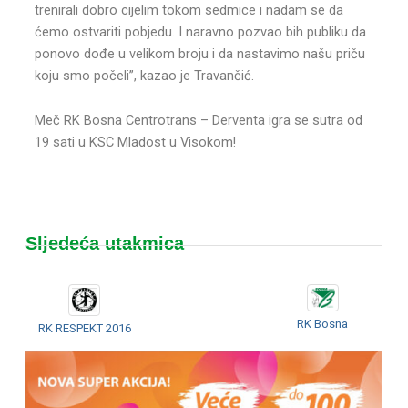
trenirali dobro cijelim tokom sedmice i nadam se da
ćemo ostvariti pobjedu. I naravno pozvao bih publiku da
ponovo dođe u velikom broju i da nastavimo našu priču
koju smo počeli”, kazao je Travančić.
Meč RK Bosna Centrotrans – Derventa igra se sutra od
19 sati u KSC Mladost u Visokom!
Sljedeća utakmica
RK Bosna
RK RESPEKT 2016