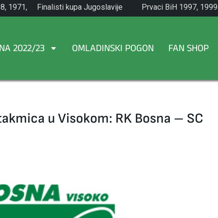
8, 1971,
Finalisti kupa Jugoslavije
Prvaci BiH 1997, 1999
1965.
NA 2022/23
OMLADINSKI POGON
FAN SHOP
utakmica u Visokom: RK Bosna – SC