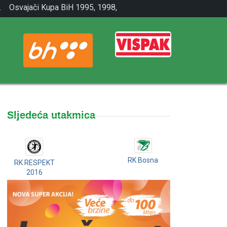
.
Osvajači Kupa BiH 1995, 1998,
2001.
Sljedeća utakmica
RK Bosna
RK RESPEKT
2016