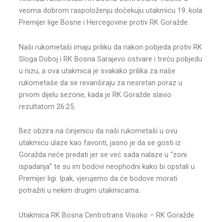
veoma dobrom raspoloženju dočekuju utakmicu 19. kola
Premijer lige Bosne i Hercegovine protiv RK Goražde.
Naši rukometaši imaju priliku da nakon pobjeda protiv RK
Sloga Doboj i RK Bosna Sarajevo ostvare i treću pobjedu
u nizu, a ova utakmica je svakako prilika za naše
rukometaše da se revanširaju za nesretan poraz u
prvom dijelu sezone, kada je RK Goražde slavio
rezultatom 26:25.
Bez obzira na činjenicu da naši rukometaši u ovu
utakmicu ulaze kao favoriti, jasno je da se gosti iz
Goražda neće predati jer se već sada nalaze u “zoni
ispadanja” te su im bodovi neophodni kako bi opstali u
Premijer ligi. Ipak, vjerujemo da će bodove morati
potražiti u nekim drugim utakmicama.
Utakmica RK Bosna Centrotrans Visoko – RK Goražde