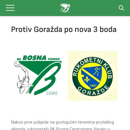
Skip
to
content
Protiv Goražda po nova 3 boda
Nakon prve pobjede na gostujućim terenima proteklog
vikenda, rukometaši RK Bosna Centrotrans Visoko u