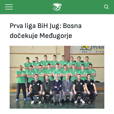
Skip
to
content
Prva liga BiH Jug: Bosna
dočekuje Međugorje