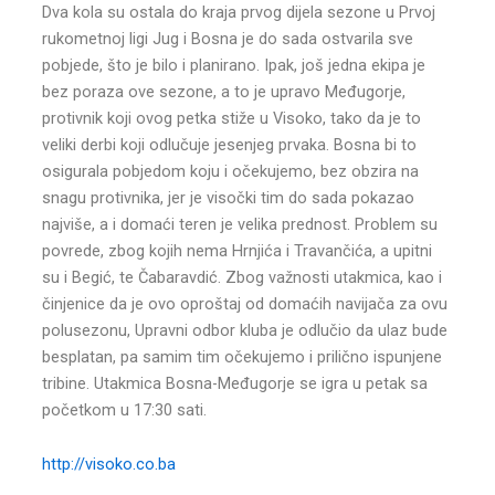
Dva kola su ostala do kraja prvog dijela sezone u Prvoj
rukometnoj ligi Jug i Bosna je do sada ostvarila sve
pobjede, što je bilo i planirano. Ipak, još jedna ekipa je
bez poraza ove sezone, a to je upravo Međugorje,
protivnik koji ovog petka stiže u Visoko, tako da je to
veliki derbi koji odlučuje jesenjeg prvaka. Bosna bi to
osigurala pobjedom koju i očekujemo, bez obzira na
snagu protivnika, jer je visočki tim do sada pokazao
najviše, a i domaći teren je velika prednost. Problem su
povrede, zbog kojih nema Hrnjića i Travančića, a upitni
su i Begić, te Čabaravdić. Zbog važnosti utakmica, kao i
činjenice da je ovo oproštaj od domaćih navijača za ovu
polusezonu, Upravni odbor kluba je odlučio da ulaz bude
besplatan, pa samim tim očekujemo i prilično ispunjene
tribine. Utakmica Bosna-Međugorje se igra u petak sa
početkom u 17:30 sati.
http://visoko.co.ba