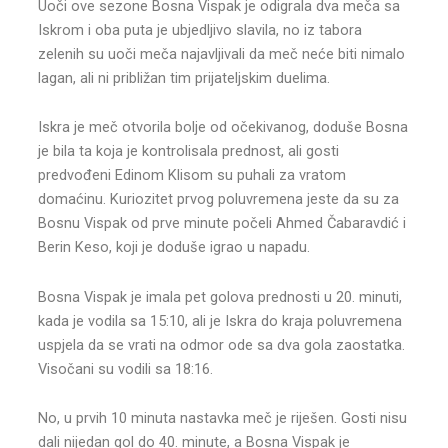
Uoči ove sezone Bosna Vispak je odigrala dva meča sa
Iskrom i oba puta je ubjedljivo slavila, no iz tabora
zelenih su uoči meča najavljivali da meč neće biti nimalo
lagan, ali ni približan tim prijateljskim duelima.
Iskra je meč otvorila bolje od očekivanog, doduše Bosna
je bila ta koja je kontrolisala prednost, ali gosti
predvođeni Edinom Klisom su puhali za vratom
domaćinu. Kuriozitet prvog poluvremena jeste da su za
Bosnu Vispak od prve minute počeli Ahmed Čabaravdić i
Berin Keso, koji je doduše igrao u napadu.
Bosna Vispak je imala pet golova prednosti u 20. minuti,
kada je vodila sa 15:10, ali je Iskra do kraja poluvremena
uspjela da se vrati na odmor ode sa dva gola zaostatka.
Visočani su vodili sa 18:16.
No, u prvih 10 minuta nastavka meč je riješen. Gosti nisu
dali nijedan gol do 40. minute, a Bosna Vispak je