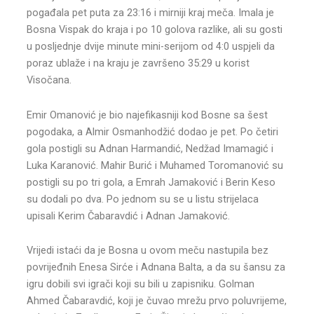
pogađala pet puta za 23:16 i mirniji kraj meča. Imala je
Bosna Vispak do kraja i po 10 golova razlike, ali su gosti
u posljednje dvije minute mini-serijom od 4:0 uspjeli da
poraz ublaže i na kraju je završeno 35:29 u korist
Visočana.
Emir Omanović je bio najefikasniji kod Bosne sa šest
pogodaka, a Almir Osmanhodžić dodao je pet. Po četiri
gola postigli su Adnan Harmandić, Nedžad Imamagić i
Luka Karanović. Mahir Burić i Muhamed Toromanović su
postigli su po tri gola, a Emrah Jamaković i Berin Keso
su dodali po dva. Po jednom su se u listu strijelaca
upisali Kerim Čabaravdić i Adnan Jamaković.
Vrijedi istaći da je Bosna u ovom meču nastupila bez
povrijeđnih Enesa Sirće i Adnana Balta, a da su šansu za
igru dobili svi igrači koji su bili u zapisniku. Golman
Ahmed Čabaravdić, koji je čuvao mrežu prvo poluvrijeme,