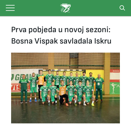
Skip
to
content
Prva pobjeda u novoj sezoni:
Bosna Vispak savladala Iskru