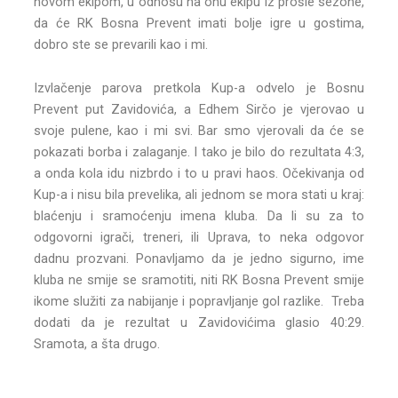
novom ekipom, u odnosu na onu ekipu iz prošle sezone,
da će RK Bosna Prevent imati bolje igre u gostima,
dobro ste se prevarili kao i mi.
Izvlačenje parova pretkola Kup-a odvelo je Bosnu
Prevent put Zavidovića, a Edhem Sirčo je vjerovao u
svoje pulene, kao i mi svi. Bar smo vjerovali da će se
pokazati borba i zalaganje. I tako je bilo do rezultata 4:3,
a onda kola idu nizbrdo i to u pravi haos. Očekivanja od
Kup-a i nisu bila prevelika, ali jednom se mora stati u kraj:
blaćenju i sramoćenju imena kluba. Da li su za to
odgovorni igrači, treneri, ili Uprava, to neka odgovor
dadnu prozvani. Ponavljamo da je jedno sigurno, ime
kluba ne smije se sramotiti, niti RK Bosna Prevent smije
ikome služiti za nabijanje i popravljanje gol razlike. Treba
dodati da je rezultat u Zavidovićima glasio 40:29.
Sramota, a šta drugo.