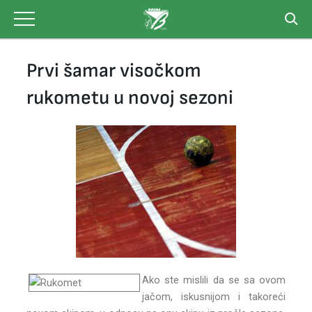
Skip
to
content
Prvi šamar visočkom
rukometu u novoj sezoni
Ako ste mislili da se sa ovom
jačom, iskusnijom i takoreći