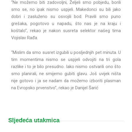
“Ne možemo biti zadovoljni, Željeli smo pobjedu, borili
smo se, no ipak nismo uspjeli. Makedonci su bili jako
dobri i zasluženo su osvojili bod. Pravili smo puno
grešaka, pogotovo u napadu, što nas je na kraju i
koštalo”, rekao je nakon susreta selektor našeg tima
Vojislav Rađa.
“Mislim da smo susret izgubili u posljednjih pet minuta. U
tim momentima nismo se uspjeli odvojiti na tri gola
razlike i to je bilo presudno. Iako nismo ostvarili ono što
smo planirali, ne smijemo gubiti glavu. Još uvijek ništa
nije gotovo i ja se nadam da možemo izboriti plasman
na Evropsko prvenstvo”, rekao je Danijel Šarić
Sljedeća utakmica