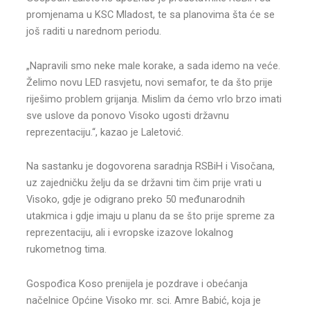
promjenama u KSC Mladost, te sa planovima šta će se
još raditi u narednom periodu.
„Napravili smo neke male korake, a sada idemo na veće.
Želimo novu LED rasvjetu, novi semafor, te da što prije
riješimo problem grijanja. Mislim da ćemo vrlo brzo imati
sve uslove da ponovo Visoko ugosti državnu
reprezentaciju.“, kazao je Laletović.
Na sastanku je dogovorena saradnja RSBiH i Visočana,
uz zajedničku želju da se državni tim čim prije vrati u
Visoko, gdje je odigrano preko 50 međunarodnih
utakmica i gdje imaju u planu da se što prije spreme za
reprezentaciju, ali i evropske izazove lokalnog
rukometnog tima.
Gospođica Koso prenijela je pozdrave i obećanja
načelnice Općine Visoko mr. sci. Amre Babić, koja je