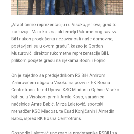
„Vratit ćemo reprezentaciju i u Visoko, jer ovaj grad to
zaslužuje. Malo ko zna, ali temelji Rukometnog saveza
BiH nakon proglašenja nezavisnosti naše domovine,
postavljeni su u ovom gradu.“, kazao je Gordan
Muzurović, direktor rukometne reprezentacije BiH,
prilikom posjete gradu na rijekama Bosni i Fojnici.
On je zajedno sa predsjednikom RS BiH Amirom
Zahirovićem stigao u Visoko na poziv iz RK Bosna
Centrotrans, te od Uprave KSC Mladost i Općine Visoko.
Njih su u Visokom primili Amila Koso, saradnica
načelnice Amre Babić, Mirza Laletović, sportski
menadžer KSC Mladost, te Esad Konjičanin i Almedin
Babić, ispred RK Bosna Centrotrans.
Gospodin Laletović upoznao je predstavnike RSBiH sa