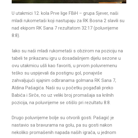
U utakmici 12. kola Prve lige FBiH – grupa Sjever, naši
mladi rukometaši koji nastupaju za RK Bosna 2 slavili su
nad ekipom RK Sana 7 rezultatom 32:17 (poluvrijeme
8:8).
Iako su naši mladi rukometaši s obzirom na poziciju na
tabeli te prikazanu igru u dosadašnjem dijelu sezone u
ovu utakmicu ušli kao favoriti, u prvom poluvremenu
teško su uspijevali da postignu gol, ponajviše
zahvaljujući sjajnim odbranama golmana RK Sana 7,
Aldina Pašagića. Naši su u početku pogađali preko
Babića i Sirče, no uz veliki broj promašaja sa krilnih
pozicija, na poluvrijeme se otišlo pri rezultatu 8:8.
Drugo poluvrijeme bolje su otvorili gosti. Pašagić je
nastavio sa bravurama na golu, pa su gosti nakon
nekoliko promašenih napada naših igrača, u jednom