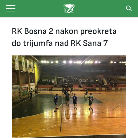
Skip
to
content
RK Bosna 2 nakon preokreta
do trijumfa nad RK Sana 7