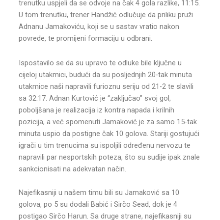
trenutku uspjeli da se odvoje na čak 4 gola razlike, 11:15.
U tom trenutku, trener Handžić odlučuje da priliku pruži
Adnanu Jamakoviću, koji se u sastav vratio nakon
povrede, te promijeni formaciju u odbrani.
Ispostavilo se da su upravo te odluke bile ključne u
cijeloj utakmici, budući da su posljednjih 20-tak minuta
utakmice naši napravili furioznu seriju od 21-2 te slavili
sa 32:17. Adnan Kurtović je “zaključao” svoj gol,
poboljšana je realizacija iz kontra napada i krilnih
pozicija, a već spomenuti Jamaković je za samo 15-tak
minuta uspio da postigne čak 10 golova. Stariji gostujući
igrači u tim trenucima su ispoljili određenu nervozu te
napravili par nesportskih poteza, što su sudije ipak znale
sankcionisati na adekvatan način.
Najefikasniji u našem timu bili su Jamaković sa 10
golova, po 5 su dodali Babić i Sirčo Sead, dok je 4
postigao Sirčo Harun. Sa druge strane, najefikasniji su