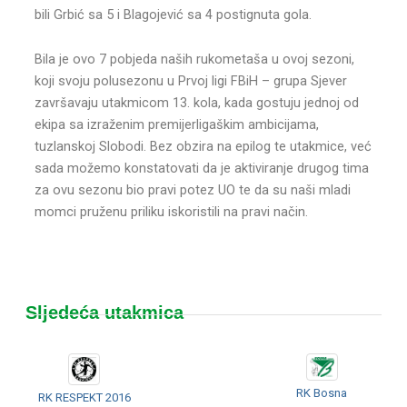
bili Grbić sa 5 i Blagojević sa 4 postignuta gola.
Bila je ovo 7 pobjeda naših rukometaša u ovoj sezoni,
koji svoju polusezonu u Prvoj ligi FBiH – grupa Sjever
završavaju utakmicom 13. kola, kada gostuju jednoj od
ekipa sa izraženim premijerligaškim ambicijama,
tuzlanskoj Slobodi. Bez obzira na epilog te utakmice, već
sada možemo konstatovati da je aktiviranje drugog tima
za ovu sezonu bio pravi potez UO te da su naši mladi
momci pruženu priliku iskoristili na pravi način.
Sljedeća utakmica
RK Bosna
RK RESPEKT 2016