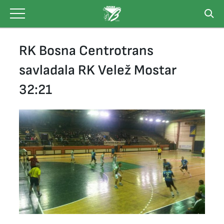
Skip
to
content
RK Bosna Centrotrans
savladala RK Velež Mostar
32:21