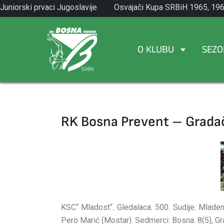
Skip
Juniorski prvaci Jugoslavije
Osvajači Kupa SRBiH 1965, 196
to
1971.
1982.
content
O KLUBU
SEZO
RK Bosna Prevent – Grada
KSC“ Mladost“. Gledalaca: 500. Sudije: Mladen 
Pero Marić (Mostar). Sedmerci: Bosna: 8(5), Gra