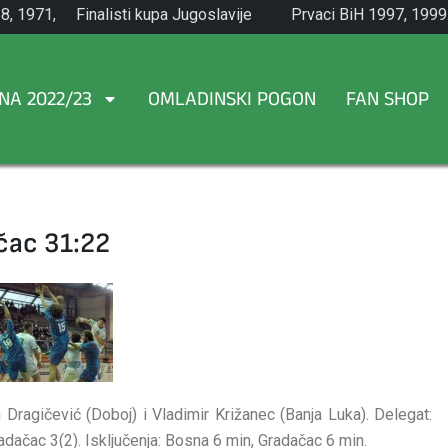
8, 1971,
Finalisti kupa Jugoslavije
Prvaci BiH 1997, 1999
1965.
NA 2022/23
OMLADINSKI POGON
FAN SHOP
čac 31:22
Dragičević (Doboj) i Vladimir Križanec (Banja Luka). Delegat:
dačac 3(2). Isključenja: Bosna 6 min, Gradačac 6 min.