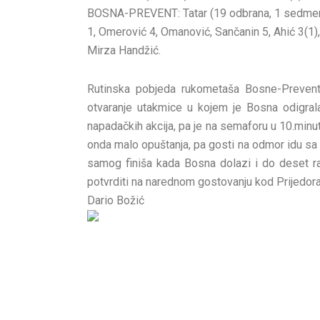
BOSNA-PREVENT: Tatar (19 odbrana, 1 sedmerac
1, Omerović 4, Omanović, Sančanin 5, Ahić 3(1),
Mirza Handžić.
Rutinska pobjeda rukometaša Bosne-Prevent, 
otvaranje utakmice u kojem je Bosna odigral
napadačkih akcija, pa je na semaforu u 10.minuti
onda malo opuštanja, pa gosti na odmor idu sa 
samog finiša kada Bosna dolazi i do deset raz
potvrditi na narednom gostovanju kod Prijedora
Dario Božić