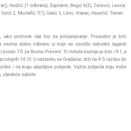
), Hodžić (1 odbrana), Šapčanin, Begić 6(3), Zečević, Lasica
 Sirčo 2, Mustafić 7(1), Geko 3, Limo, Vranac, Hasečić. Trener:
iako protivnik nije bio za potcjenjivanje. Presudno je bilo
a veoma dobru odbranu iz koje se izrodilo nekoliko laganih
 pisalo 7:0 za Bosnu-Prevent. Tri minute kasnije je bilo i 9:1, a
pristojnih 14:10. U nastavku se Gradačac drži na 4-5 razlike do
like i na kraju ubjedljive pobjede. Važna pobjeda koju treba
, sljedeće subote.