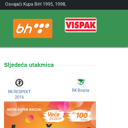
.
Osvajači Kupa BiH 1995, 1998,
2001.
Sljedeća utakmica
RK Bosna
RK RESPEKT
2016