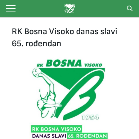
Skip
to
content
RK Bosna Visoko danas slavi
65. rođendan