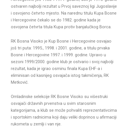
ostvaren najbolji rezultat u Prvoj saveznoj ligi Jugoslavije
i osvojeno četvrto mjesto. Na narednu titulu Kupa Bosne
i Hercegovine čekalo se do 1982. godine kada je
osvojena četvrta titula Kupa protiv banjalučkog Borca.
RK Bosna Visoko je Kup Bosne i Hercegovine osvajao
još tri puta: 1995., 1998. i 2001. godine, a titulu prvaka
Bosne i Hercegovine 1997. i 1999. godine. Upravo u
sezoni 1999/2000. godine klub je ostvario i svoj najbolji
rezultat, kada je igrao osminu finala Kupa EHF-a i
eliminisan od kasnijeg osvajača istog takmičenja, RK
Metković.
Omladinske selekcije RK Bosne Visoko su višestruki
osvajači državnih prvenstva u svim starosnim
kategorijama, a klub se može pohvaliti reprezentativcima
i sportskim radnicima koji daju veliki doprinos u afirmaciji
rukometa u zemlji i van nje.