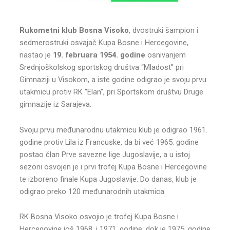
Rukometni klub Bosna Visoko
, dvostruki šampion i
sedmerostruki osvajač Kupa Bosne i Hercegovine,
nastao je
19. februara 1954. godine
osnivanjem
Srednjoškolskog sportskog društva “Mladost” pri
Gimnaziji u Visokom, a iste godine odigrao je svoju prvu
utakmicu protiv RK “Elan”, pri Sportskom društvu Druge
gimnazije iz Sarajeva.
Svoju prvu međunarodnu utakmicu klub je odigrao 1961.
godine protiv Lila iz Francuske, da bi već 1965. godine
postao član Prve savezne lige Jugoslavije, a u istoj
sezoni osvojen je i prvi trofej Kupa Bosne i Hercegovine
te izboreno finale Kupa Jugoslavije. Do danas, klub je
odigrao preko 120 međunarodnih utakmica.
RK Bosna Visoko osvojio je trofej Kupa Bosne i
Hercegovine još 1968. i 1971. godine, dok je 1975. godine