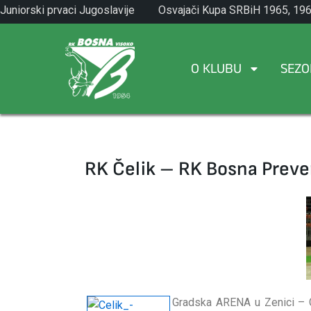
Skip
Juniorski prvaci Jugoslavije
Osvajači Kupa SRBiH 1965, 196
to
1971.
1982.
content
O KLUBU
SEZO
RK Čelik – RK Bosna Preven
Gradska ARENA u Zenici – G