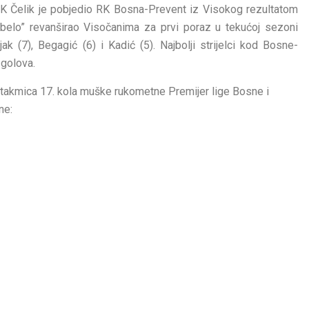
e RK Čelik je pobjedio RK Bosna-Prevent iz Visokog rezultatom
ebelo” revanširao Visočanima za prvi poraz u tekućoj sezoni
jak (7), Begagić (6) i Kadić (5). Najbolji strijelci kod Bosne-
 golova.
utakmica 17. kola muške rukometne Premijer lige Bosne i
ne: