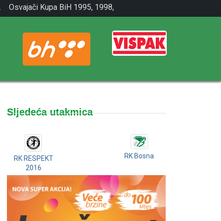
.
Osvajači Kupa BiH 1995, 1998,
2001.
Sljedeća utakmica
RK Bosna
RK RESPEKT
2016