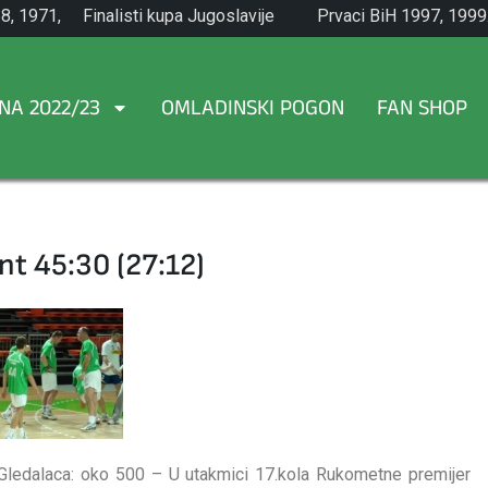
8, 1971,
Finalisti kupa Jugoslavije
Prvaci BiH 1997, 1999
1965.
NA 2022/23
OMLADINSKI POGON
FAN SHOP
t 45:30 (27:12)
ledalaca: oko 500 – U utakmici 17.kola Rukometne premijer