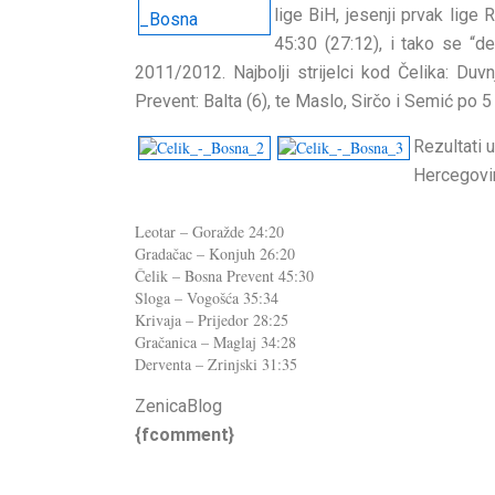
lige BiH, jesenji prvak lig
45:30 (27:12), i tako se “d
2011/2012. Najbolji strijelci kod Čelika: Duvn
Prevent: Balta (6), te Maslo, Sirčo i Semić po 5
Rezultati 
Hercegovi
Leotar – Goražde 24:20
Gradačac – Konjuh 26:20
Čelik – Bosna Prevent 45:30
Sloga – Vogošća 35:34
Krivaja – Prijedor 28:25
Gračanica – Maglaj 34:28
Derventa – Zrinjski 31:35
ZenicaBlog
{fcomment}