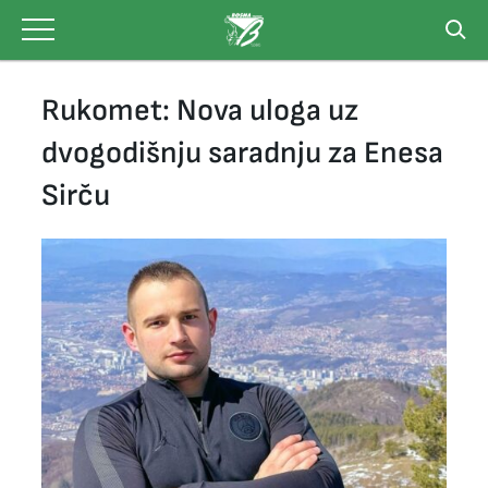
Skip
to
content
Rukomet: Nova uloga uz
dvogodišnju saradnju za Enesa
Sirču