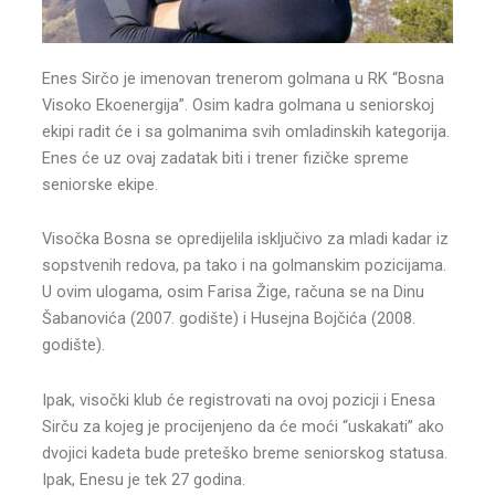
Enes Sirčo je imenovan trenerom golmana u RK “Bosna
Visoko Ekoenergija”. Osim kadra golmana u seniorskoj
ekipi radit će i sa golmanima svih omladinskih kategorija.
Enes će uz ovaj zadatak biti i trener fizičke spreme
seniorske ekipe.
Visočka Bosna se opredijelila isključivo za mladi kadar iz
sopstvenih redova, pa tako i na golmanskim pozicijama.
U ovim ulogama, osim Farisa Žige, računa se na Dinu
Šabanovića (2007. godište) i Husejna Bojčića (2008.
godište).
Ipak, visočki klub će registrovati na ovoj pozicji i Enesa
Sirču za kojeg je procijenjeno da će moći “uskakati” ako
dvojici kadeta bude preteško breme seniorskog statusa.
Ipak, Enesu je tek 27 godina.