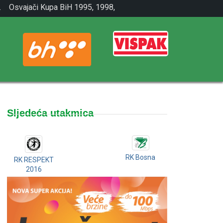
.
Osvajači Kupa BiH 1995, 1998,
2001.
Sljedeća utakmica
RK Bosna
RK RESPEKT
2016