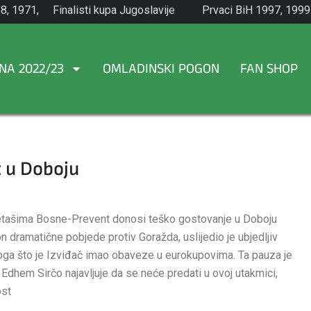
8, 1971,
Finalisti kupa Jugoslavije
Prvaci BiH 1997, 1999
1965.
NA 2022/23
OMLADINSKI POGON
FAN SHOP
 u Doboju
metašima Bosne-Prevent donosi teško gostovanje u Doboju
 dramatične pobjede protiv Goražda, uslijedio je ubjedljiv
toga što je Izviđač imao obaveze u eurokupovima. Ta pauza je
 Edhem Sirčo najavljuje da se neće predati u ovoj utakmici,
ost