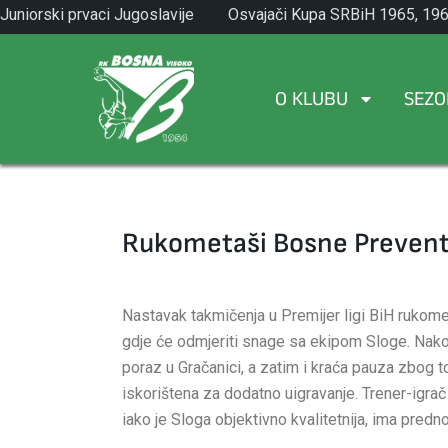
Skip
Juniorski prvaci Jugoslavije
Osvajači Kupa SRBiH 1965, 196
to
1971.
1982.
content
O KLUBU
SEZO
Rukometaši Bosne Prevent
Nastavak takmičenja u Premijer ligi BiH ruko
gdje će odmjeriti snage sa ekipom Sloge. Nakon
poraz u Gračanici, a zatim i kraća pauza zbog 
iskorištena za dodatno uigravanje. Trener-igrač
iako je Sloga objektivno kvalitetnija, ima predn