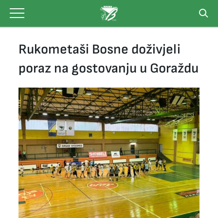
Skip
to
content
Rukometaši Bosne doživjeli
poraz na gostovanju u Goraždu