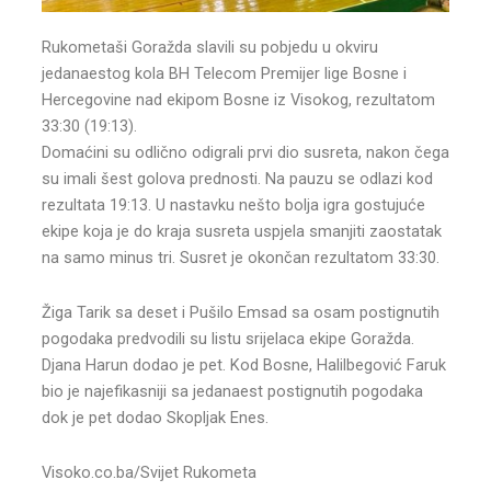
Rukometaši Goražda slavili su pobjedu u okviru
jedanaestog kola BH Telecom Premijer lige Bosne i
Hercegovine nad ekipom Bosne iz Visokog, rezultatom
33:30 (19:13).
Domaćini su odlično odigrali prvi dio susreta, nakon čega
su imali šest golova prednosti. Na pauzu se odlazi kod
rezultata 19:13. U nastavku nešto bolja igra gostujuće
ekipe koja je do kraja susreta uspjela smanjiti zaostatak
na samo minus tri. Susret je okončan rezultatom 33:30.
Žiga Tarik sa deset i Pušilo Emsad sa osam postignutih
pogodaka predvodili su listu srijelaca ekipe Goražda.
Djana Harun dodao je pet. Kod Bosne, Halilbegović Faruk
bio je najefikasniji sa jedanaest postignutih pogodaka
dok je pet dodao Skopljak Enes.
Visoko.co.ba/Svijet Rukometa