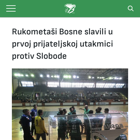
Skip
to
content
Rukometaši Bosne slavili u
prvoj prijateljskoj utakmici
protiv Slobode