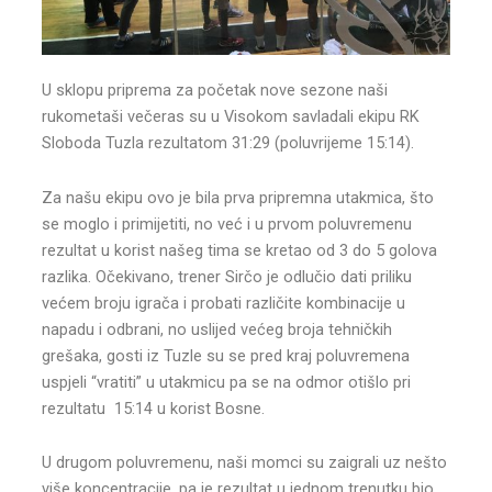
U sklopu priprema za početak nove sezone naši
rukometaši večeras su u Visokom savladali ekipu RK
Sloboda Tuzla rezultatom 31:29 (poluvrijeme 15:14).
Za našu ekipu ovo je bila prva pripremna utakmica, što
se moglo i primijetiti, no već i u prvom poluvremenu
rezultat u korist našeg tima se kretao od 3 do 5 golova
razlika. Očekivano, trener Sirčo je odlučio dati priliku
većem broju igrača i probati različite kombinacije u
napadu i odbrani, no uslijed većeg broja tehničkih
grešaka, gosti iz Tuzle su se pred kraj poluvremena
uspjeli “vratiti” u utakmicu pa se na odmor otišlo pri
rezultatu 15:14 u korist Bosne.
U drugom poluvremenu, naši momci su zaigrali uz nešto
više koncentracije, pa je rezultat u jednom trenutku bio