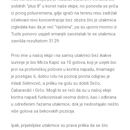
solidnih “plus 8” u korist naše ekipe, no ponovila se priča
iz prvog poluvremena, gdje igrači na terenu nisu zadržali
očekivani nivo koncentracije bez obzira što je utakmica
izgledala kao da je već “riješena”, pa su uporni momci iz
Tuzle ponovo uspjeli smanjiti zaostatak te se utakmica
završila rezultatom 31:29.
Prvo ime u našoj ekipi i na samoj utakmici bez ikakve
sumnje je bio Mirza Kapić sa 10 golova, koji je uvijek bio
prvi na protivničkoj polovini u kontra napadu, Imamagić
je postigao 6, dobru rolu na poziciji pivota odigrao je
mladi Selimović, a priliku na golu su dobili Sirčo,
Čabaravdić i Grčo. Mogli bi se reći da su u našoj ekipi
kontra napadi funkcionisali veoma dobro, kao i odbrana
u određenim fazama utakmice, dok je nedostajalo nešto
više golova sa bekovskih pozicija.
Ipak, prijateljske utakmice su prava prilika da se što