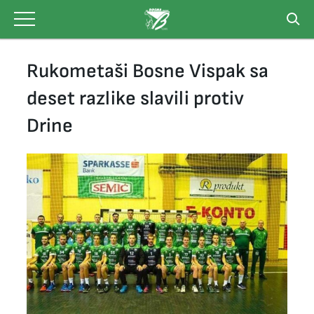
Skip
to
content
Rukometaši Bosne Vispak sa
deset razlike slavili protiv
Drine