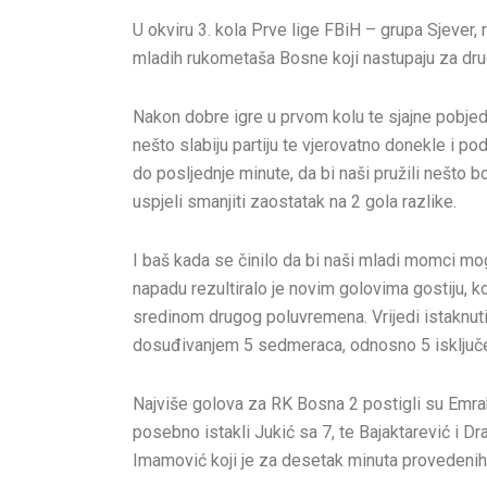
U okviru 3. kola Prve lige FBiH – grupa Sjever
mladih rukometaša Bosne koji nastupaju za drugi
Nakon dobre igre u prvom kolu te sjajne pobjed
nešto slabiju partiju te vjerovatno donekle i pod
do posljednje minute, da bi naši pružili nešto 
uspjeli smanjiti zaostatak na 2 gola razlike.
I baš kada se činilo da bi naši mladi momci mogl
napadu rezultiralo je novim golovima gostiju, k
sredinom drugog poluvremena. Vrijedi istaknuti i
dosuđivanjem 5 sedmeraca, odnosno 5 isključen
Najviše golova za RK Bosna 2 postigli su Emra
posebno istakli Jukić sa 7, te Bajaktarević i Dr
Imamović koji je za desetak minuta provedenih u