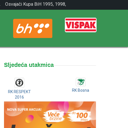
.
Osvajači Kupa BiH 1995, 1998,
2001.
Sljedeća utakmica
RK Bosna
RK RESPEKT
2016