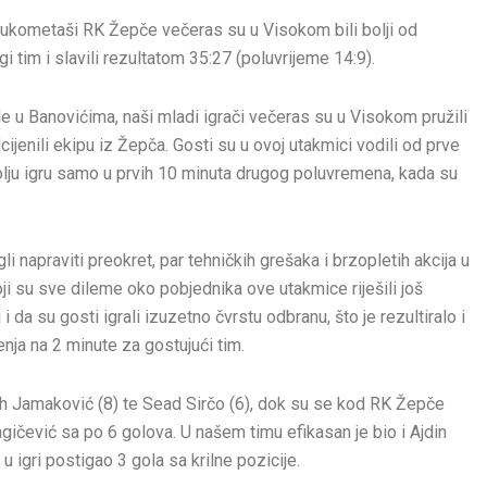
, rukometaši RK Žepče večeras su u Visokom bili bolji od
 tim i slavili rezultatom 35:27 (poluvrijeme 14:9).
e u Banovićima, naši mladi igrači večeras su u Visokom pružili
cijenili ekipu iz Žepča. Gosti su u ovoj utakmici vodili od prve
bolju igru samo u prvih 10 minuta drugog poluvremena, kada su
i napraviti preokret, par tehničkih grešaka i brzopletih akcija u
oji su sve dileme oko pobjednika ove utakmice riješili još
 da su gosti igrali izuzetno čvrstu odbranu, što je rezultiralo i
ja na 2 minute za gostujući tim.
h Jamaković (8) te Sead Sirčo (6), dok su se kod RK Žepče
agičević sa po 6 golova. U našem timu efikasan je bio i Ajdin
 igri postigao 3 gola sa krilne pozicije.