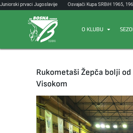
Skip
Juniorski prvaci Jugoslavije
Osvajači Kupa SRBiH 1965, 196
to
1971.
1982.
content
O KLUBU
SEZO
Rukometaši Žepča bolji od
Visokom