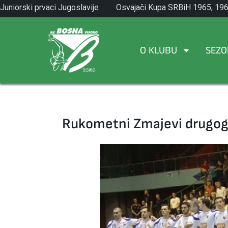
Skip
Juniorski prvaci Jugoslavije
Osvajači Kupa SRBiH 1965, 196
to
1971.
1982.
content
O KLUBU
SEZO
Rukometni Zmajevi drugog 