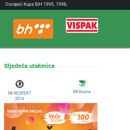
.
Osvajači Kupa BiH 1995, 1998,
2001.
Sljedeća utakmica
RK Bosna
RK RESPEKT
2016