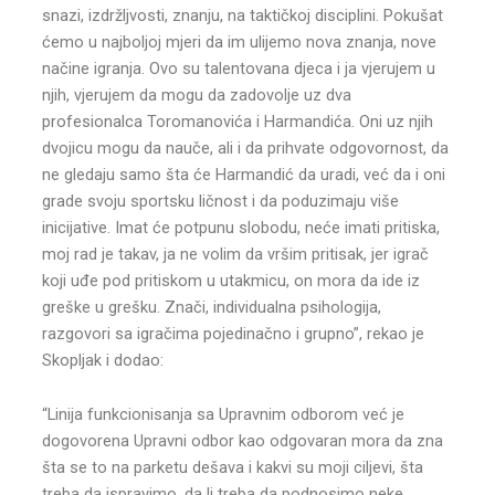
snazi, izdržljvosti, znanju, na taktičkoj disciplini. Pokušat
ćemo u najboljoj mjeri da im ulijemo nova znanja, nove
načine igranja. Ovo su talentovana djeca i ja vjerujem u
njih, vjerujem da mogu da zadovolje uz dva
profesionalca Toromanovića i Harmandića. Oni uz njih
dvojicu mogu da nauče, ali i da prihvate odgovornost, da
ne gledaju samo šta će Harmandić da uradi, već da i oni
grade svoju sportsku ličnost i da poduzimaju više
inicijative. Imat će potpunu slobodu, neće imati pritiska,
moj rad je takav, ja ne volim da vršim pritisak, jer igrač
koji uđe pod pritiskom u utakmicu, on mora da ide iz
greške u grešku. Znači, individualna psihologija,
razgovori sa igračima pojedinačno i grupno”, rekao je
Skopljak i dodao:
“Linija funkcionisanja sa Upravnim odborom već je
dogovorena Upravni odbor kao odgovaran mora da zna
šta se to na parketu dešava i kakvi su moji ciljevi, šta
treba da ispravimo, da li treba da podnosimo neke