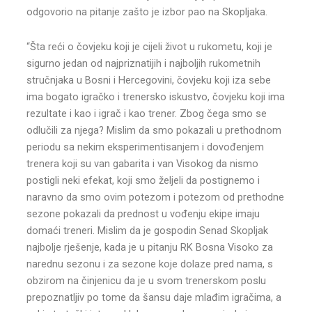
odgovorio na pitanje zašto je izbor pao na Skopljaka.
“Šta reći o čovjeku koji je cijeli život u rukometu, koji je
sigurno jedan od najpriznatijih i najboljih rukometnih
stručnjaka u Bosni i Hercegovini, čovjeku koji iza sebe
ima bogato igračko i trenersko iskustvo, čovjeku koji ima
rezultate i kao i igrač i kao trener. Zbog čega smo se
odlučili za njega? Mislim da smo pokazali u prethodnom
periodu sa nekim eksperimentisanjem i dovođenjem
trenera koji su van gabarita i van Visokog da nismo
postigli neki efekat, koji smo željeli da postignemo i
naravno da smo ovim potezom i potezom od prethodne
sezone pokazali da prednost u vođenju ekipe imaju
domaći treneri. Mislim da je gospodin Senad Skopljak
najbolje rješenje, kada je u pitanju RK Bosna Visoko za
narednu sezonu i za sezone koje dolaze pred nama, s
obzirom na činjenicu da je u svom trenerskom poslu
prepoznatljiv po tome da šansu daje mlađim igračima, a