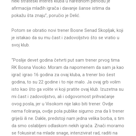
neki strateški interes kluba u narednom periodu je
afirmacija mlađih igrača i davanje šanse istima da
pokažu šta znaju”, poručio je Delić.
Potom se obratio novi trener Bosne Senad Skopljak, koji
je istakao da su mu čast i zadovoljstvo što se vratio u
svoj klub.
“Poslije devet godina četvrti put sam trener prvog tima
RK Bosna Visoko. Moram da napomenem da sam ja kao
igrač igrao 16 godina za ovaj kluba, a trener bio šest
godina, to su 22 godine i to nije malo. Ja ovaj grb volim
isto kao što ga volite vi koji pratite ovaj klub. Izuzetna su
mi čast i zadovoljstvo, ali i odgovornost prihvaćanje
ovog posla, jer u Visokom nije lako biti trener. Ovdje
nema foliranja, ovdje pola publike sigurno zna da li trener
griješi ili ne. Dakle, predstoji nam jedna velika borba, s tim
da smo oslabljeni odlaskom nekih igrača. Znači moramo
se fokusirat na mlade snage, intenzivirat rad, raditi na