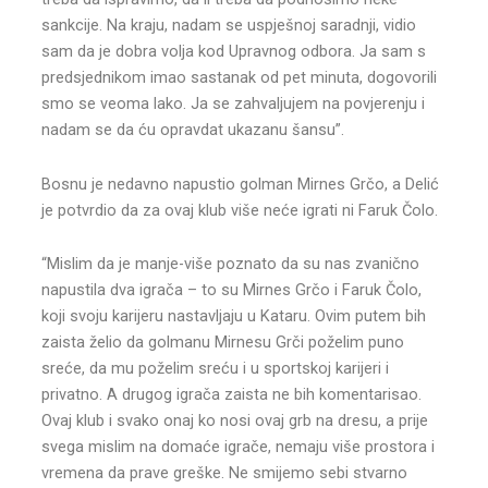
sankcije. Na kraju, nadam se uspješnoj saradnji, vidio
sam da je dobra volja kod Upravnog odbora. Ja sam s
predsjednikom imao sastanak od pet minuta, dogovorili
smo se veoma lako. Ja se zahvaljujem na povjerenju i
nadam se da ću opravdat ukazanu šansu”.
Bosnu je nedavno napustio golman Mirnes Grčo, a Delić
je potvrdio da za ovaj klub više neće igrati ni Faruk Čolo.
“Mislim da je manje-više poznato da su nas zvanično
napustila dva igrača – to su Mirnes Grčo i Faruk Čolo,
koji svoju karijeru nastavljaju u Kataru. Ovim putem bih
zaista želio da golmanu Mirnesu Grči poželim puno
sreće, da mu poželim sreću i u sportskoj karijeri i
privatno. A drugog igrača zaista ne bih komentarisao.
Ovaj klub i svako onaj ko nosi ovaj grb na dresu, a prije
svega mislim na domaće igrače, nemaju više prostora i
vremena da prave greške. Ne smijemo sebi stvarno