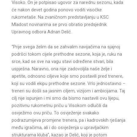
Visoko. On je potpisao ugovor za narednu sezonu, kada
će nakon devet godina ponovo voditi visočke
rukometaše. Na zvaničnom predstavljanju u KSC
Mladost novinarima se prvo obratio predsjednik
Upravnog odbora Adnan Delić.
“Prije svega želim da se zahvalim navijačima na sjajnoj
podršci tokom cijele prethodne sezone, koja je, ruku na
srce, kad se sve na vagu stavi određene stvari, bila
uspješna. Naravno, ona nije zadovoljila naše želje i
apetite, odnosno ciljeve koje smo postavili pred trenere,
koji su vodili ekipu prethodne sezone. Vrlo jednostavno –
treneri su došli sa jasnim ciljem, vizijom i ambicijama. Taj
cilj nije ispunjen i mi smo da bismo nastavili ovu lijepu,
pozitivnu rukometnu priču u Visokom odlučili da
osvježimo ovu priču. To osvježenje svakako
podrazumijeva promjene trenera, pa i kadrovskih rješanja
među igračima, ali i do osvježenja u upravljačkim
strukturama kluba”, kazao je Delić, koji je potom