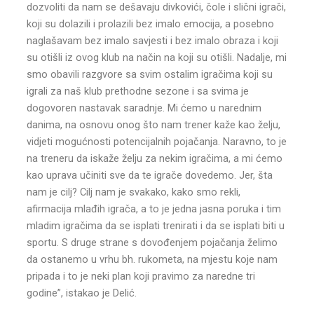
dozvoliti da nam se dešavaju divkovići, čole i slični igrači,
koji su dolazili i prolazili bez imalo emocija, a posebno
naglašavam bez imalo savjesti i bez imalo obraza i koji
su otišli iz ovog klub na način na koji su otišli. Nadalje, mi
smo obavili razgvore sa svim ostalim igračima koji su
igrali za naš klub prethodne sezone i sa svima je
dogovoren nastavak saradnje. Mi ćemo u narednim
danima, na osnovu onog što nam trener kaže kao želju,
vidjeti mogućnosti potencijalnih pojačanja. Naravno, to je
na treneru da iskaže želju za nekim igračima, a mi ćemo
kao uprava učiniti sve da te igrače dovedemo. Jer, šta
nam je cilj? Cilj nam je svakako, kako smo rekli,
afirmacija mlađih igrača, a to je jedna jasna poruka i tim
mladim igračima da se isplati trenirati i da se isplati biti u
sportu. S druge strane s dovođenjem pojačanja želimo
da ostanemo u vrhu bh. rukometa, na mjestu koje nam
pripada i to je neki plan koji pravimo za naredne tri
godine”, istakao je Delić.