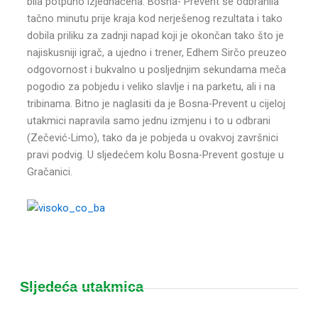
bila potpuno izjednačena. Bosna- Prevent se odbranila
tačno minutu prije kraja kod nerješenog rezultata i tako
dobila priliku za zadnji napad koji je okončan tako što je
najiskusniji igrač, a ujedno i trener, Edhem Sirčo preuzeo
odgovornost i bukvalno u posljednjim sekundama meča
pogodio za pobjedu i veliko slavlje i na parketu, ali i na
tribinama. Bitno je naglasiti da je Bosna-Prevent u cijeloj
utakmici napravila samo jednu izmjenu i to u odbrani
(Zečević-Limo), tako da je pobjeda u ovakvoj završnici
pravi podvig. U sljedećem kolu Bosna-Prevent gostuje u
Gračanici.
Sljedeća utakmica