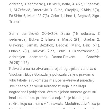
odbrana, 1 sedmerac), En.Sirčo, Balta, A.Ahić, E.Zečević
1, M.Zečević, Omerović 3, Burić, Skopljak, K.Ahić 6(3),
Ed.Sirčo 6, Mustafić 7(3), Geko 1, Limo 1, Begović, Žiga.
Trener:
Samir Jamaković GORAŽDE: Savić (16 odbrana, 3
sedmerca), Bukva 2, Biljaka 9, Martić 2(1), Građan 2,
Glavonjić, Jamak, Bezdrob, Dedović, Marić, Delić 5(1),
Fidahić 2(1), Halilović, Žiga, Grbić 3, Džandžanović (1
odbranjen sedmerac). Bosna-Prevent – Goražde
26:25(11:13).
Kakva drama na otvaranju proljetnog dijela prvenstva u
Visokom. Ekipa Goražda je pokazala da je s pravom u
vrhu tabele, a rukometašima Bosne-Prevent pripadaju
sve čestitke za veliku borbenost, koja je na kraju
nagrađena i pobjedom. Većim dijelom susreta gosti su
imali rezultatsku prednost, a najveća je bila tri gola
razlike koju su imali u više navrata. Međutim, završnica je