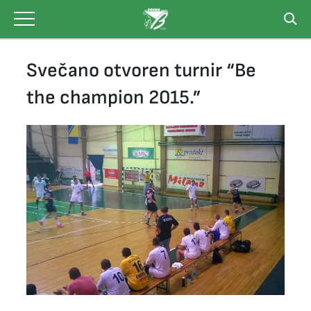
Skip
to
content
Svečano otvoren turnir “Be
the champion 2015.”