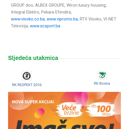
GROUP doo, ALBEX GROUPE, Wiron luxury housing,
Integral Elektro, Pekara Efendira,
www.visoko.co.ba,
www.vipromo.ba,
RTV Visoko, VI-NET
Televizija,
www.scsport.ba
Sljedeća utakmica
RK Bosna
RK RESPEKT 2016