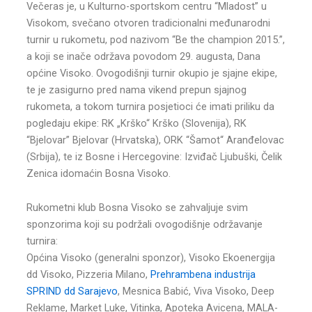
Večeras je, u Kulturno-sportskom centru “Mladost” u
Visokom, svečano otvoren tradicionalni međunarodni
turnir u rukometu, pod nazivom “Be the champion 2015.”,
a koji se inače održava povodom 29. augusta, Dana
općine Visoko. Ovogodišnji turnir okupio je sjajne ekipe,
te je zasigurno pred nama vikend prepun sjajnog
rukometa, a tokom turnira posjetioci će imati priliku da
pogledaju ekipe: RK „Krško“ Krško (Slovenija), RK
“Bjelovar” Bjelovar (Hrvatska), ORK “Šamot“ Aranđelovac
(Srbija), te iz Bosne i Hercegovine: Izviđač Ljubuški, Čelik
Zenica idomaćin Bosna Visoko.
Rukometni klub Bosna Visoko se zahvaljuje svim
sponzorima koji su podržali ovogodišnje održavanje
turnira:
Općina Visoko (generalni sponzor), Visoko Ekoenergija
dd Visoko, Pizzeria Milano,
Prehrambena industrija
SPRIND dd Sarajevo
, Mesnica Babić, Viva Visoko, Deep
Reklame, Market Luke, Vitinka, Apoteka Avicena, MALA-