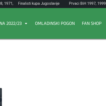
8, 1971,
Finalisti kupa Jugoslavije
Prvaci BiH 1997, 1999
1965.
NA 2022/23
OMLADINSKI POGON
FAN SHOP