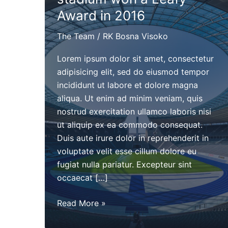
Award in 2016
The Team
/
RK Bosna Visoko
Lorem ipsum dolor sit amet, consectetur
adipisicing elit, sed do eiusmod tempor
incididunt ut labore et dolore magna
aliqua. Ut enim ad minim veniam, quis
nostrud exercitation ullamco laboris nisi
ut aliquip ex ea commodo consequat.
Duis aute irure dolor in reprehenderit in
voluptate velit esse cillum dolore eu
fugiat nulla pariatur. Excepteur sint
occaecat […]
The
Read More »
new