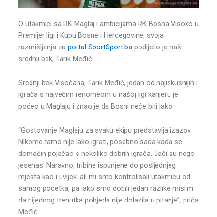
O utakmici sa RK Maglaj i ambicijama RK Bosna Visoko u
Premijer ligi i Kupu Bosne i Hercegovine, svoja
razmišljanja za
portal SportSport.ba
podijelio je naš
srednji bek, Tarik Međić.
Srednji bek Visočana, Tarik Međić, jedan od najiskusnijih i
igrača s najvećim renomeom u našoj ligi karijeru je
počeo u Maglaju i znao je da Bosni neće biti lako.
“Gostovanje Maglaju za svaku ekipu predstavlja izazov.
Nikome tamo nije lako igrati, posebno sada kada se
domaćin pojačao s nekoliko dobrih igrača. Jači su nego
jesenas. Naravno, tribine ispunjene do posljednjeg
mjesta kao i uvijek, ali mi smo kontrolisali utakmicu od
samog početka, pa iako smo dobili jedan razlike mislim
da nijednog trenutka pobjeda nije dolazila u pitanje”, priča
Međić.