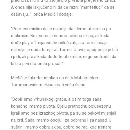
prednost, niti mu to što je bio prvi išta pretjerano znači.
A onda nije isključeno ni da će razni “marifetluci” da se
dešavaju…”, priča Međić i dodaje:
“Po meni mislim da je najbolje da idemo utakmicu po
utakmicu. Bez sumnje imamo solidnu ekipu, ali kada
dođe play off nijanse će odlučivati, a u tom slučaju
najbolje je onda tempirati formu. U ovoj opciji bolje je biti
i peti, ali pravi kada dođu te utakmice, nego se trošiti da
bi bio prvi i to onda prosuti.”
Međić je također istakao da će s Muhamedom
Toromanovićem ekipa imati veću širinu.
“Dobili smo vrhunskog igrača, a osim toga sada
konačno imamo pivota. Cijelu prethodnu polusezonu
igrali smo bez izrazitog pivota, pa su se bekovi mijenjali
na crti. Sada imamo opciju i za odbranu i za napad. U
suštini imamo dobru ekipu, dobro se radi kod trenera