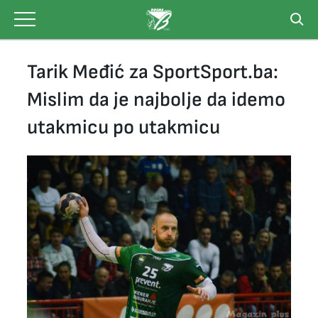
Skip
to
content
Tarik Međić za SportSport.ba:
Mislim da je najbolje da idemo
utakmicu po utakmicu