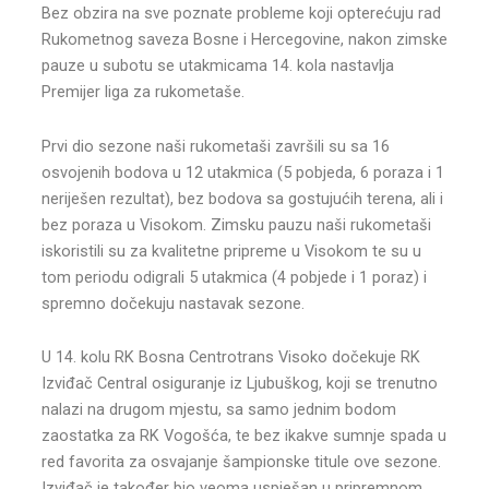
Bez obzira na sve poznate probleme koji opterećuju rad
Rukometnog saveza Bosne i Hercegovine, nakon zimske
pauze u subotu se utakmicama 14. kola nastavlja
Premijer liga za rukometaše.
Prvi dio sezone naši rukometaši završili su sa 16
osvojenih bodova u 12 utakmica (5 pobjeda, 6 poraza i 1
neriješen rezultat), bez bodova sa gostujućih terena, ali i
bez poraza u Visokom. Zimsku pauzu naši rukometaši
iskoristili su za kvalitetne pripreme u Visokom te su u
tom periodu odigrali 5 utakmica (4 pobjede i 1 poraz) i
spremno dočekuju nastavak sezone.
U 14. kolu RK Bosna Centrotrans Visoko dočekuje RK
Izviđač Central osiguranje iz Ljubuškog, koji se trenutno
nalazi na drugom mjestu, sa samo jednim bodom
zaostatka za RK Vogošća, te bez ikakve sumnje spada u
red favorita za osvajanje šampionske titule ove sezone.
Izviđač je također bio veoma uspješan u pripremnom