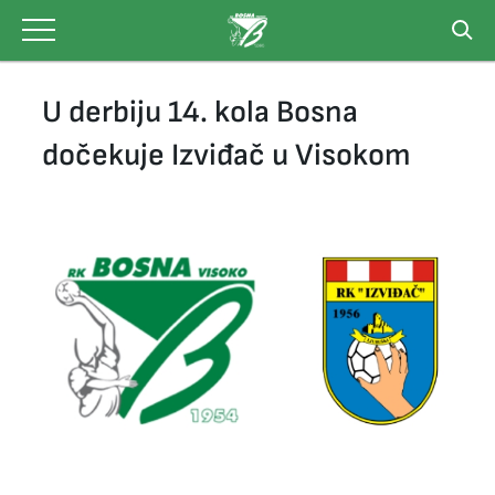
Skip
to
content
U derbiju 14. kola Bosna
dočekuje Izviđač u Visokom