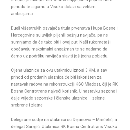
periodu te sigurno u Visoko dolazi sa velikim
ambicijama.
Dueli višestrukih osvajača titula prvenstva i kupa Bosne i
Hercegovine su uvijek plijenili pažnju navijača, pa ne
sumnjamo da će tako biti i ovaj put. Naši rukometaši
obećavaju maksimalni angažman te se nadamo da
ćemo uz podršku navijača slaviti još jednu pobjedu.
Cijena ulaznice za ovu utakmicu iznosi 3 KM, a sav
prihod od prodanih ulaznica će biti iskorišten za
nastavak radova na rekonstrukciji KSC Mladost, čiji je RK
Bosna Centrotrans najveći korisnik. U nastavku sezone i
dalje vrijede sezonske i članske ulaznice – zelene,
srebrene i zlatne.
Delegirane sudije na utakmici su Dejanović – Marčetić, a
delegat Sarajlić. Utakmica RK Bosna Centrotrans Visoko