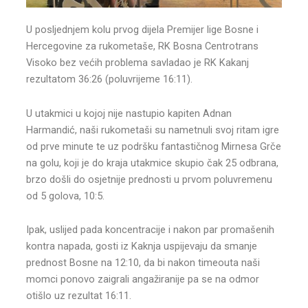
U posljednjem kolu prvog dijela Premijer lige Bosne i
Hercegovine za rukometaše, RK Bosna Centrotrans
Visoko bez većih problema savladao je RK Kakanj
rezultatom 36:26 (poluvrijeme 16:11).
U utakmici u kojoj nije nastupio kapiten Adnan
Harmandić, naši rukometaši su nametnuli svoj ritam igre
od prve minute te uz podršku fantastičnog Mirnesa Grče
na golu, koji je do kraja utakmice skupio čak 25 odbrana,
brzo došli do osjetnije prednosti u prvom poluvremenu
od 5 golova, 10:5.
Ipak, uslijed pada koncentracije i nakon par promašenih
kontra napada, gosti iz Kaknja uspijevaju da smanje
prednost Bosne na 12:10, da bi nakon timeouta naši
momci ponovo zaigrali angažiranije pa se na odmor
otišlo uz rezultat 16:11.