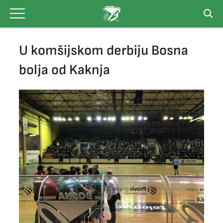
Skip
to
content
U komšijskom derbiju Bosna
bolja od Kaknja