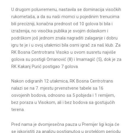
U drugom poluvremenu, nastavila se dominacija visočkih
rukometaša, a da su naši momci u pojedinim trenucima
bili precizniji, konačna prednost od 10 golova bi bila i
izraženija, no visočka publika je svojim dolaskom i
podrškom još jednom znala nagraditi zalaganje i dobru
igru te je i u ovoj utakmici bila osmi igrač za naš klub. Za
RK Bosna Centrotrans Visoko u ovom susretu najviše
golova su postigli Omanović (8) i Imamagić (5), dok je za
RK Kakanj Purić postigao 7 golova.
Nakon odigranih 12 utakmica, RK Bosna Centrotrans
nalazi se na 7. mjestu prvenstvene tabele sa 16
osvojenih bodova, odnosno sa 5 pobjeda i 1 remijem,
bez poraza u Visokom, ali i bez bodova sa gostujućih
terena.
Pred nama je dvomjesečna pauza u Premijer ligi koja će
se iskoristiti za analizu postignutog u proteklom periodu