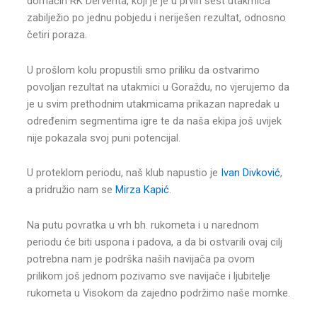
domaćin RK Derventa, koji je je u prvih šest utakmica
zabilježio po jednu pobjedu i neriješen rezultat, odnosno
četiri poraza.
U prošlom kolu propustili smo priliku da ostvarimo
povoljan rezultat na utakmici u Goraždu, no vjerujemo da
je u svim prethodnim utakmicama prikazan napredak u
određenim segmentima igre te da naša ekipa još uvijek
nije pokazala svoj puni potencijal.
U proteklom periodu, naš klub napustio je
Ivan Divković
,
a pridružio nam se
Mirza Kapić
.
Na putu povratka u vrh bh. rukometa i u narednom
periodu će biti uspona i padova, a da bi ostvarili ovaj cilj
potrebna nam je podrška naših navijača pa ovom
prilikom još jednom pozivamo sve navijače i ljubitelje
rukometa u Visokom da zajedno podržimo naše momke.