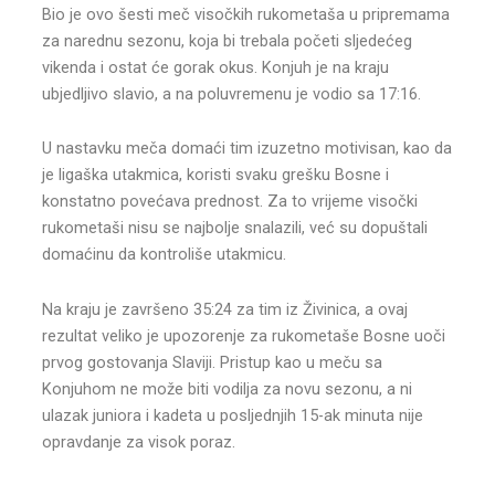
Bio je ovo šesti meč visočkih rukometaša u pripremama
za narednu sezonu, koja bi trebala početi sljedećeg
vikenda i ostat će gorak okus. Konjuh je na kraju
ubjedljivo slavio, a na poluvremenu je vodio sa 17:16.
U nastavku meča domaći tim izuzetno motivisan, kao da
je ligaška utakmica, koristi svaku grešku Bosne i
konstatno povećava prednost. Za to vrijeme visočki
rukometaši nisu se najbolje snalazili, već su dopuštali
domaćinu da kontroliše utakmicu.
Na kraju je završeno 35:24 za tim iz Živinica, a ovaj
rezultat veliko je upozorenje za rukometaše Bosne uoči
prvog gostovanja Slaviji. Pristup kao u meču sa
Konjuhom ne može biti vodilja za novu sezonu, a ni
ulazak juniora i kadeta u posljednjih 15-ak minuta nije
opravdanje za visok poraz.