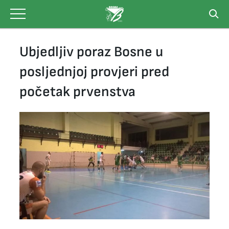
Skip
to
content
Ubjedljiv poraz Bosne u
posljednjoj provjeri pred
početak prvenstva