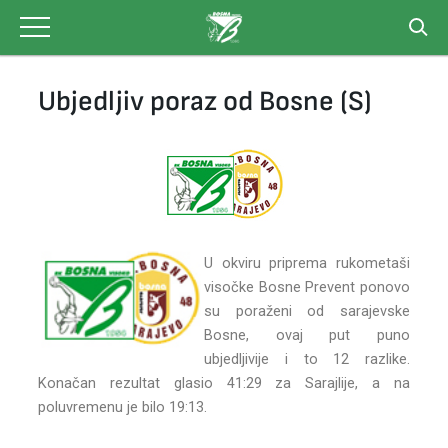
Skip
to
content
Ubjedljiv poraz od Bosne (S)
U okviru priprema rukometaši
visočke Bosne Prevent ponovo
su poraženi od sarajevske
Bosne, ovaj put puno
ubjedljivije i to 12 razlike.
Konačan rezultat glasio 41:29 za Sarajlije, a na
poluvremenu je bilo 19:13.