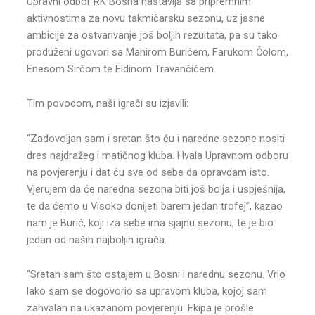
Upravni odbor RK Bosna nastavlja sa pripremnim
aktivnostima za novu takmičarsku sezonu, uz jasne
ambicije za ostvarivanje još boljih rezultata, pa su tako
produženi ugovori sa Mahirom Burićem, Farukom Čolom,
Enesom Sirčom te Eldinom Travančićem.
Tim povodom, naši igrači su izjavili:
“Zadovoljan sam i sretan što ću i naredne sezone nositi
dres najdražeg i matičnog kluba. Hvala Upravnom odboru
na povjerenju i dat ću sve od sebe da opravdam isto.
Vjerujem da će naredna sezona biti još bolja i uspješnija,
te da ćemo u Visoko donijeti barem jedan trofej”, kazao
nam je Burić, koji iza sebe ima sjajnu sezonu, te je bio
jedan od naših najboljih igrača.
“Sretan sam što ostajem u Bosni i narednu sezonu. Vrlo
lako sam se dogovorio sa upravom kluba, kojoj sam
zahvalan na ukazanom povjerenju. Ekipa je prošle