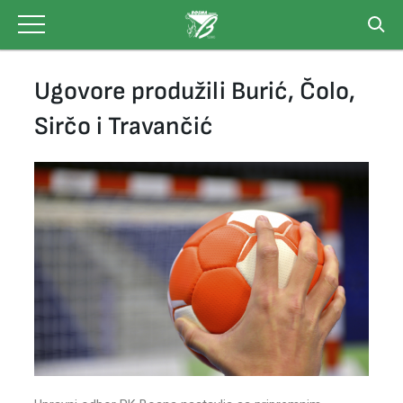
Skip
to
content
Ugovore produžili Burić, Čolo,
Sirčo i Travančić