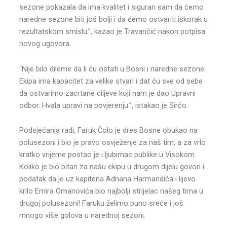
sezone pokazala da ima kvalitet i siguran sam da ćemo
naredne sezone biti još bolji i da ćemo ostvariti iskorak u
rezultatskom smislu.”, kazao je Travančić nakon potpisa
novog ugovora.
“Nije bilo dileme da li ću ostati u Bosni i naredne sezone.
Ekipa ima kapacitet za velike stvari i dat ću sve od sebe
da ostvarimo zacrtane ciljeve koji nam je dao Upravni
odbor. Hvala upravi na povjerenju.”, istakao je Sirčo.
Podsjećanja radi, Faruk Čolo je dres Bosne obukao na
polusezoni i bio je pravo osvježenje za naš tim, a za vrlo
kratko vrijeme postao je i ljubimac publike u Visokom.
Koliko je bio bitan za našu ekipu u drugom dijelu govori i
podatak da je uz kapitena Adnana Harmandića i lijevo
krilo Emira Omanovića bio najbolji strijelac našeg tima u
drugoj polusezoni! Faruku želimo puno sreće i još
mnogo više golova u narednoj sezoni.