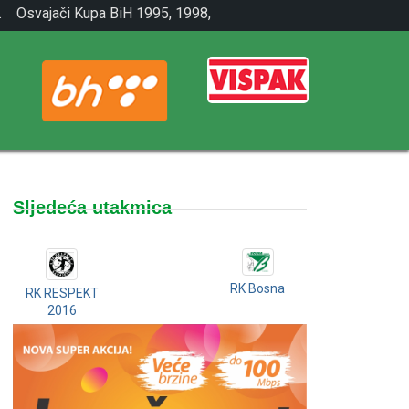
.
Osvajači Kupa BiH 1995, 1998,
2001.
Sljedeća utakmica
RK Bosna
RK RESPEKT
2016