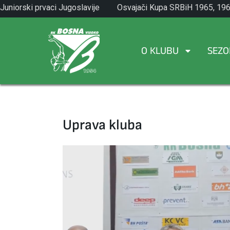
Skip
Juniorski prvaci Jugoslavije
Osvajači Kupa SRBiH 1965, 196
to
1971.
1982.
content
O KLUBU
SEZO
Uprava kluba