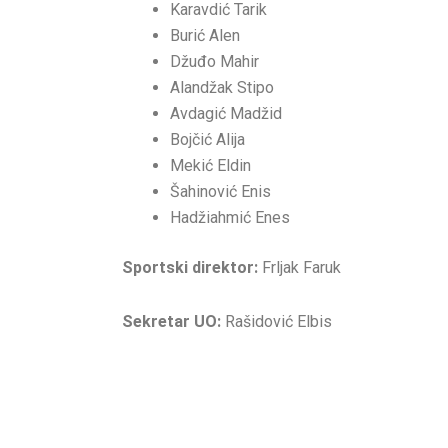
Karavdić Tarik
Burić Alen
Džuđo Mahir
Alandžak Stipo
Avdagić Madžid
Bojčić Alija
Mekić Eldin
Šahinović Enis
Hadžiahmić Enes
Sportski direktor:
Frljak Faruk
Sekretar UO:
Rašidović Elbis