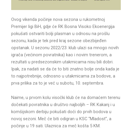
Ovog vikenda počinje nova sezona u rukometnoj
Premijer ligi BiH, gdje će RK Bosna Visoko Ekoenergija
pokušati ostvariti bolji plasman u odnosu na prošlu
sezonu, kada je tek pred kraj sezone obezbijeđen
opstanak. U sezonu 2022/23. klub ulazi sa mnogo novih
igrača (većinom povratnika) kao i novim trenerom, a
rezultati u predsezonskim utakmicama nisu bili dobri.
Ipak, za nadati se da će to biti znatno bolje onda kada je
to najpotrebnije, odnosno u utakmicama za bodove, a
prva prilika za to je već u subotu, 10. septembra.
Naime, u prvom kolu visočki klub će na domaćem terenu
dočekati povratnika u društvo najboljih – RK Kakanj i u
komšijskom derbiju pokušati doći do prvih bodova u
novoj sezoni. Meč će biti odigran u KSC “Mladost”, a
počinje u 19 sati. Ulaznica za meč košta 5 KM.