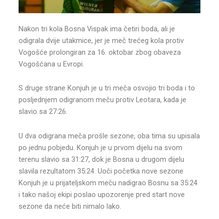
Nakon tri kola Bosna Vispak ima četiri boda, ali je
odigrala dvije utakmice, jer je meč trećeg kola protiv
Vogošće prolongiran za 16. oktobar zbog obaveza
Vogošćana u Evropi.
S druge strane Konjuh je u tri meča osvojio tri boda i to
posljednjem odigranom meču protiv Leotara, kada je
slavio sa 27:26.
U dva odigrana meča prošle sezone, oba tima su upisala
po jednu pobjedu. Konjuh je u prvom dijelu na svom
terenu slavio sa 31:27, dok je Bosna u drugom dijelu
slavila rezultatom 35:24. Uoči početka nove sezone
Konjuh je u prijateljskom meču nadigrao Bosnu sa 35:24
i tako našoj ekipi poslao upozorenje pred start nove
sezone da neće biti nimalo lako.