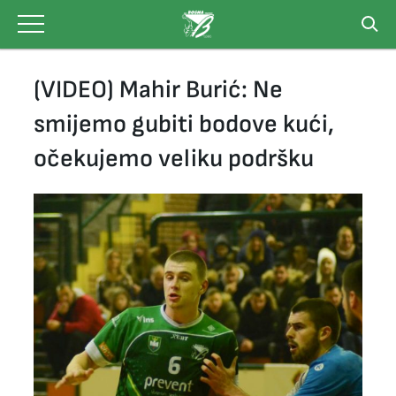
Skip
to
content
(VIDEO) Mahir Burić: Ne
smijemo gubiti bodove kući,
očekujemo veliku podršku