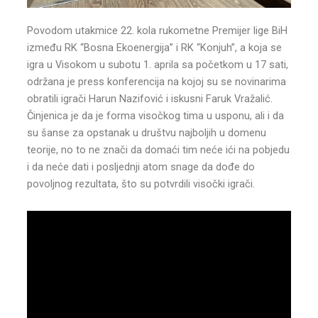
Povodom utakmice 22. kola rukometne Premijer lige BiH
između RK “Bosna Ekoenergija” i RK “Konjuh”, a koja se
igra u Visokom u subotu 1. aprila sa početkom u 17 sati,
održana je press konferencija na kojoj su se novinarima
obratili igrači Harun Nazifović i iskusni Faruk Vražalić.
Činjenica je da je forma visočkog tima u usponu, ali i da
su šanse za opstanak u društvu najboljih u domenu
teorije, no to ne znači da domaći tim neće ići na pobjedu
i da neće dati i posljednji atom snage da dođe do
povoljnog rezultata, što su potvrdili visočki igrači.