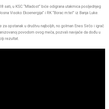
18 sati, u KSC “Mladost” biće odigrana utakmica posljednjeg
osna Visoko Ekoenergija” i RK “Borac m:tel” iz Banja Luke.
 za opstanak u društvu najboljih, no golman Enes Sirčo i igrač
rganizovanoj povodom ovog meča, pozvali navijače da dođu u
ji rezultat.