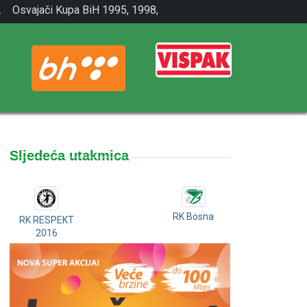
.
Osvajači Kupa BiH 1995, 1998,
2001.
Sljedeća utakmica
RK Bosna
RK RESPEKT
2016