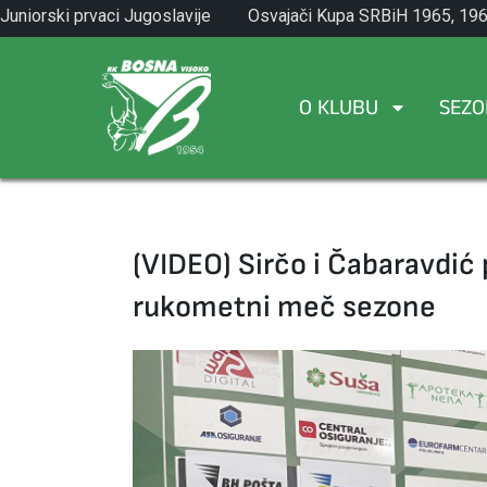
Skip
Juniorski prvaci Jugoslavije
Osvajači Kupa SRBiH 1965, 196
to
1971.
1982.
content
O KLUBU
SEZO
(VIDEO) Sirčo i Čabaravdić 
rukometni meč sezone