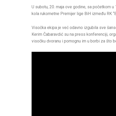
U subotu, 20. maja ove godine, sa početkom u 
kola rukometne Premijer lige BiH između RK “B
Visočka ekipa je već odavno izgubila sve šanse
Kerim Čabaravdić su na press konferenciji, o
visočku dvoranu i pomognu im u borbi za što bol