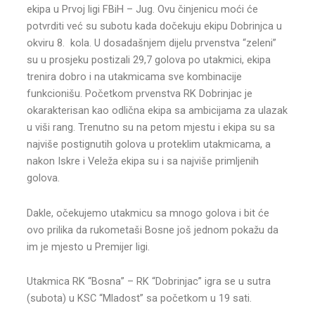
ekipa u Prvoj ligi FBiH – Jug. Ovu činjenicu moći će
potvrditi već su subotu kada dočekuju ekipu Dobrinjca u
okviru 8. kola. U dosadašnjem dijelu prvenstva “zeleni”
su u prosjeku postizali 29,7 golova po utakmici, ekipa
trenira dobro i na utakmicama sve kombinacije
funkcionišu. Početkom prvenstva RK Dobrinjac je
okarakterisan kao odlična ekipa sa ambicijama za ulazak
u viši rang. Trenutno su na petom mjestu i ekipa su sa
najviše postignutih golova u proteklim utakmicama, a
nakon Iskre i Veleža ekipa su i sa najviše primljenih
golova.
Dakle, očekujemo utakmicu sa mnogo golova i bit će
ovo prilika da rukometaši Bosne još jednom pokažu da
im je mjesto u Premijer ligi.
Utakmica RK “Bosna” – RK “Dobrinjac” igra se u sutra
(subota) u KSC “Mladost” sa početkom u 19 sati.