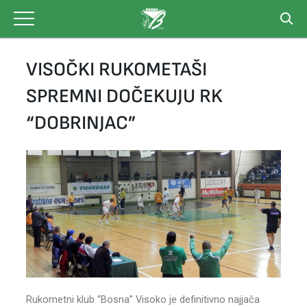
Skip
to
content
VISOČKI RUKOMETAŠI
SPREMNI DOČEKUJU RK
“DOBRINJAC”
Rukometni klub “Bosna” Visoko je definitivno najjača