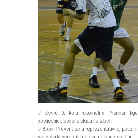
U okviru 9. kola rukometne Premier lig
posljednjoplasiranu ekipu na tabeli.
U Bosni Prevent se u reprezentativnoj pauzi ni
se izgleda oprostila od ove polusezone bar.