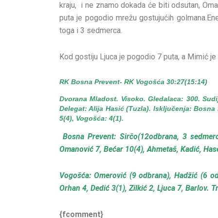
kraju, i ne znamo dokada će biti odsutan, Oma
puta je pogodio mrežu gostujućih golmana.Ene
toga i 3 sedmerca.
Kod gostiju Ljuca je pogodio 7 puta, a Mimić j
RK Bosna Prevent- RK Vogošća 30:27(15:14)
Dvorana Mladost. Visoko. Gledalaca: 300. Sudij
Delegat: Alija Hasić (Tuzla). Isključenja: Bos
5(4), Vogošća: 4(1).
Bosna Prevent: Sirčo(12odbrana, 3 sedmerca
Omanović 7, Bećar 10(4), Ahmetaš, Kadić, Hase
Vogošća: Omerović (9 odbrana), Hadžić (6 odb
Orhan 4, Dedić 3(1), Zilkić 2, Ljuca 7, Barlov.
{fcomment}