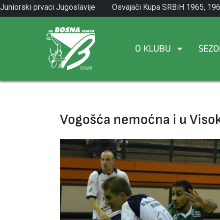
Skip
Juniorski prvaci Jugoslavije
Osvajači Kupa SRBiH 1965, 196
to
1971.
1982.
content
O KLUBU
SEZO
Vogošća nemoćna i u Vis