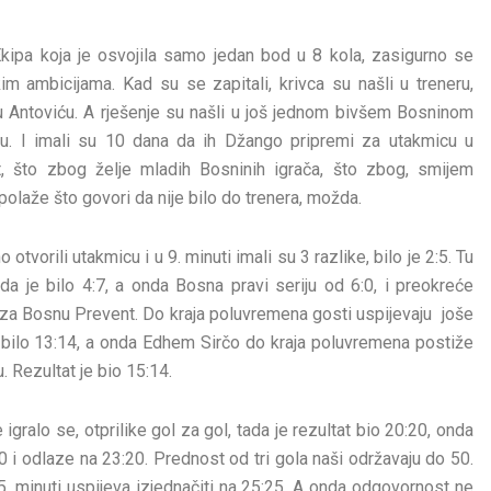
kipa koja je osvojila samo jedan bod u 8 kola, zasigurno se
im ambicijama. Kad su se zapitali, krivca su našli u treneru,
 Antoviću. A rješenje su našli u još jednom bivšem Bosninom
u. I imali su 10 dana da ih Džango pripremi za utakmicu u
 što zbog želje mladih Bosninih igrača, što zbog, smijem
olaže što govori da nije bilo do trenera, možda.
otvorili utakmicu i u 9. minuti imali su 3 razlike, bilo je 2:5. Tu
a je bilo 4:7, a onda Bosna pravi seriju od 6:0, i preokreće
0:7 za Bosnu Prevent. Do kraja poluvremena gosti uspijevaju joše
 bilo 13:14, a onda Edhem Sirčo do kraja poluvremena postiže
 Rezultat je bio 15:14.
ralo se, otprilike gol za gol, tada je rezultat bio 20:20, onda
0 i odlaze na 23:20. Prednost od tri gola naši održavaju do 50.
55. minuti uspijeva izjednačiti na 25:25. A onda odgovornost ne