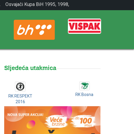
.
Osvajači Kupa BiH 1995, 1998,
2001.
Sljedeća utakmica
RK Bosna
RK RESPEKT
2016