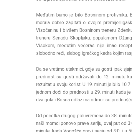
Međutim burno je bilo Bosninom protivniku. E
morala dobro zapitati o svojim premijerligašk
Visočaninu i bivšem Bosninom treneru Zdenku
treneru Senadu Skopljaku, popularnom Džang
Visokom, međutim večeras nije imao recept,
slobodno reći, slabog igračkog kadra kojim rasp
Da se vratimo utakmici, gdje su gosti ipak sjajno 
prednost su gosti održavali do 12. minute kad
rezultat u svoju korist. U 19. minuti je bilo 1
jednom doći do prednosti u 29. minuti kada je
dva gola i Bosna odlazi na odmor se prednošću.
Od početka drugog poluvremena do 38. minute ig
naši momci ponovo prave seriju, ovaj put od 3:
minute, kada Vogošća pravi seriju od 3:0, i u 