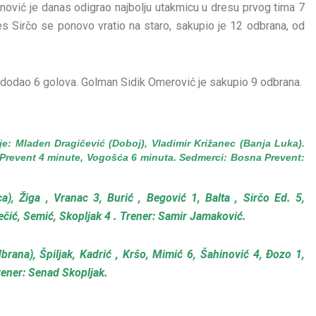
nović je danas odigrao najbolju utakmicu u dresu prvog tima 7
s Sirčo se ponovo vratio na staro, sakupio je 12 odbrana, od
e dodao 6 golova. Golman Sidik Omerović je sakupio 9 odbrana.
e: Mladen Dragičević (Doboj), Vladimir Križanec (Banja Luka).
na Prevent 4 minute, Vogošća 6 minuta. Sedmerci: Bosna Prevent:
), Žiga , Vranac 3, Burić , Begović 1, Balta , Sirčo Ed. 5,
čić, Semić, Skopljak 4 . Trener: Samir Jamaković.
rana), Špiljak, Kadrić , Kršo, Mimić 6, Šahinović 4, Đozo 1,
 Trener: Senad Skopljak.