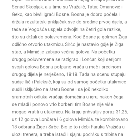
Senad Skopljak, a u timu su Vražalić, Tatar, Omanović i
Geko, kao bivši igrači Bosne. Bosna je dobro počela i
držala rezultatski priključak sve do sredine prvog dijela, a
tada se Vogošća uspjela odvojiti na četiri gola razlike,
što su držali do poluvremena. Kod Bosne je golman Žiga
odlično otvorio utakmicu, Sirčo je nastavio gdje je Žiga
stao, a Mimić je zabijao većinu golova. Na početku
drugog poluvremena se razigrao i Lončar, koji serijom
svojih golova Bosnu potpuno vraća u meč i sredinom
drugog dijela je nerješeno, 18:18. Tada na scenu stupaju
sudije Ilić i Paleksić, koji su od samog početka utakmice
sudili isključivo na štetu Bosne i sa još nekoliko
sramotnih odluka vraćaju domaćina u igru, nakon čega
se mladi i ponovo vrlo borbeni tim Bosne nije više
mogao vratiti u utakmicu. Na kraju prihvatljiv poraz 31:25,
uz 12 golova Lončara i 6 golova Mimića, te kombinovano
18 odbrana Žige i Sirče. Bio je to i debi Faruka Vražića u
ulozi trenera, a treba istaći i sjajnu podršku s tribina na