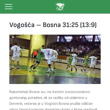
Skip
to
content
Vogošća – Bosna 31:25 (13:9)
Rukometaši Bosne su i na trećem ovosezonskom
gostovanju poraženi, ali za razliku od utakmice u
Derventi, večeras je u Vogošći Bosna pružila odličan
otpor favorizovanom domaćinu kojeg s klupe predvodi