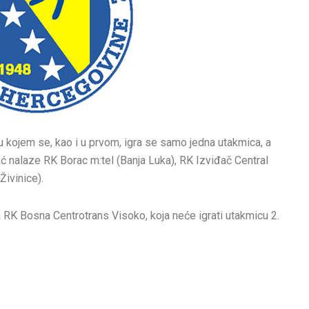
u kojem se, kao i u prvom, igra se samo jedna utakmica, a
već nalaze RK Borac m:tel (Banja Luka), RK Izviđač Central
Živinice).
pa RK Bosna Centrotrans Visoko, koja neće igrati utakmicu 2.