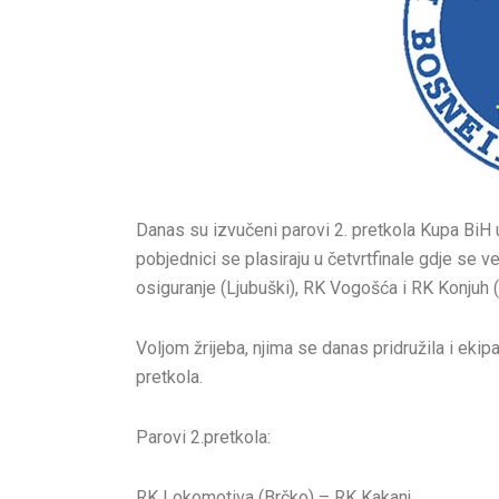
Danas su izvučeni parovi 2. pretkola Kupa BiH 
pobjednici se plasiraju u četvrtfinale gdje se 
osiguranje (Ljubuški), RK Vogošća i RK Konjuh (
Voljom žrijeba, njima se danas pridružila i eki
pretkola.
Parovi 2.pretkola:
RK Lokomotiva (Brčko) – RK Kakanj