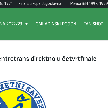
8, 1971,
Finalisti kupa Jugoslavije
Prvaci BiH 1997, 1999
1965.
NA 2022/23
OMLADINSKI POGON
FAN SHOP
ntrotrans direktno u četvrtfinale