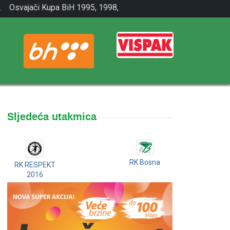
.
Osvajači Kupa BiH 1995, 1998,
2001.
Sljedeća utakmica
RK Bosna
RK RESPEKT
2016