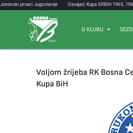
Skip
Juniorski prvaci Jugoslavije
Osvajači Kupa SRBiH 1965, 196
to
1971.
1982.
content
O KLUBU
SEZO
Voljom žrijeba RK Bosna Ce
Kupa BiH