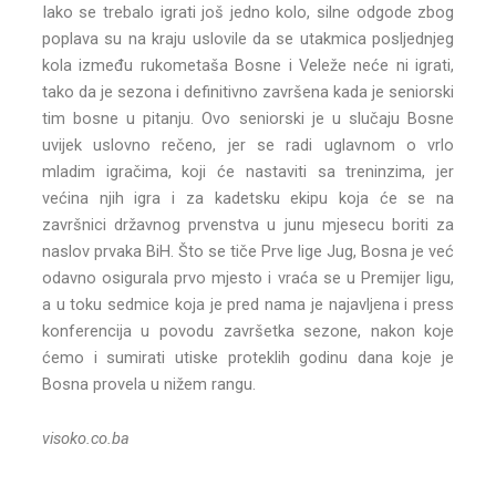
Iako se trebalo igrati još jedno kolo, silne odgode zbog
poplava su na kraju uslovile da se utakmica posljednjeg
kola između rukometaša Bosne i Veleže neće ni igrati,
tako da je sezona i definitivno završena kada je seniorski
tim bosne u pitanju. Ovo seniorski je u slučaju Bosne
uvijek uslovno rečeno, jer se radi uglavnom o vrlo
mladim igračima, koji će nastaviti sa treninzima, jer
većina njih igra i za kadetsku ekipu koja će se na
završnici državnog prvenstva u junu mjesecu boriti za
naslov prvaka BiH. Što se tiče Prve lige Jug, Bosna je već
odavno osigurala prvo mjesto i vraća se u Premijer ligu,
a u toku sedmice koja je pred nama je najavljena i press
konferencija u povodu završetka sezone, nakon koje
ćemo i sumirati utiske proteklih godinu dana koje je
Bosna provela u nižem rangu.
visoko.co.ba