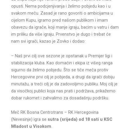
opusti. Nema podcjenjivanja i želimo pobjedu kao i u
svakom meču. Zasad je rano govoriti o ambicijama u
cijelom Kupu, igramo pred našom publikom i imam
obavezu da igrače, koji manje igraju, bacim u vatru i dam
im priliku da više igraju. Prvenstvo je dugo i trebat će
nam svi igrači, kazao je Zovko i dodao:
– Naš prvi cilj ove sezone je opstanak u Premijer ligi i
stabilizacija kluba. Kao domaćin i ekipa iz višeg ranga
sigurno da želimo pobjedu. Što se tiče meča protiv
Hercegovine prvi cilj je pobjeda, a drugi da igrači dobiju
minutažu, a treći cilj je da zadovoljimo publiku. Moj cilj je
da visočkoj publici koja nas prati i podržava, prikažemo
dobar rukomet i zahvalimo za dosadašnju podršku.
Meč RK Bosna Centrotrans – RK Hercegovina
(Nevesinje) igra se
sutra (srijeda) od 18 sati u KSC
Mladost u Visokom
.