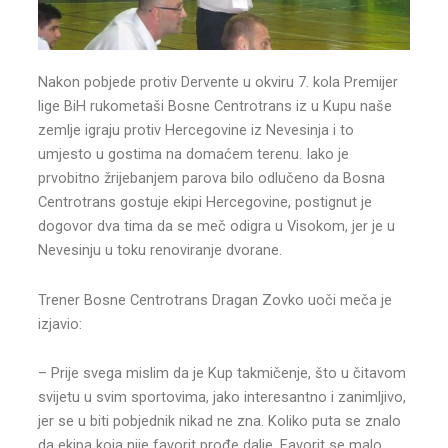
Nakon pobjede protiv Dervente u okviru 7. kola Premijer
lige BiH rukometaši Bosne Centrotrans iz u Kupu naše
zemlje igraju protiv Hercegovine iz Nevesinja i to
umjesto u gostima na domaćem terenu. Iako je
prvobitno žrijebanjem parova bilo odlučeno da Bosna
Centrotrans gostuje ekipi Hercegovine, postignut je
dogovor dva tima da se meč odigra u Visokom, jer je u
Nevesinju u toku renoviranje dvorane.
Trener Bosne Centrotrans Dragan Zovko uoči meča je
izjavio:
– Prije svega mislim da je Kup takmičenje, što u čitavom
svijetu u svim sportovima, jako interesantno i zanimljivo,
jer se u biti pobjednik nikad ne zna. Koliko puta se znalo
da ekipa koja nije favorit prođe dalje. Favorit se malo