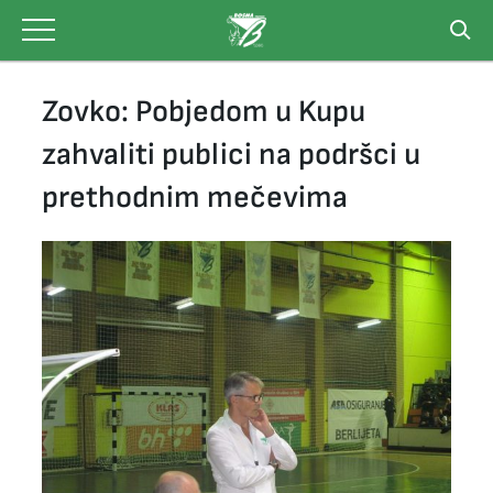
Skip
to
content
Zovko: Pobjedom u Kupu
zahvaliti publici na podršci u
prethodnim mečevima