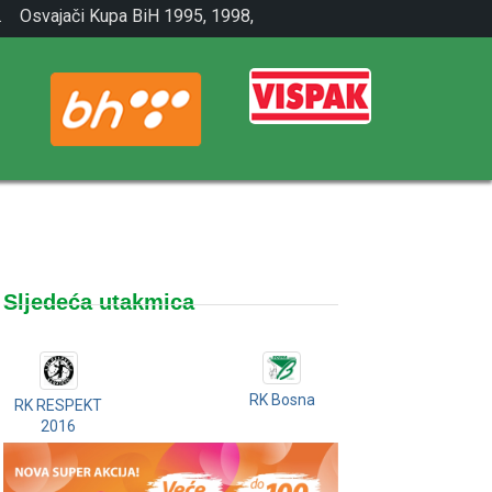
.
Osvajači Kupa BiH 1995, 1998,
2001.
Sljedeća utakmica
RK Bosna
RK RESPEKT
2016