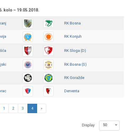
6. kolo – 19.05.2018.
kanj
RK Bosna
vija
RK Konjuh
šća
RK Sloga (D)
jski
RK Bosna (S)
RK Goražde
orac
Derventa
1
2
3
4
»
50
Display