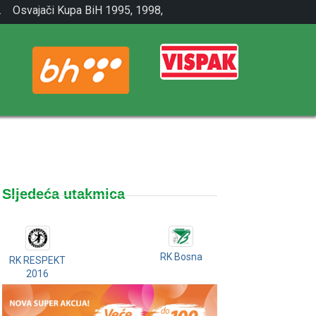
.
Osvajači Kupa BiH 1995, 1998,
2001.
Sljedeća utakmica
RK Bosna
RK RESPEKT
2016