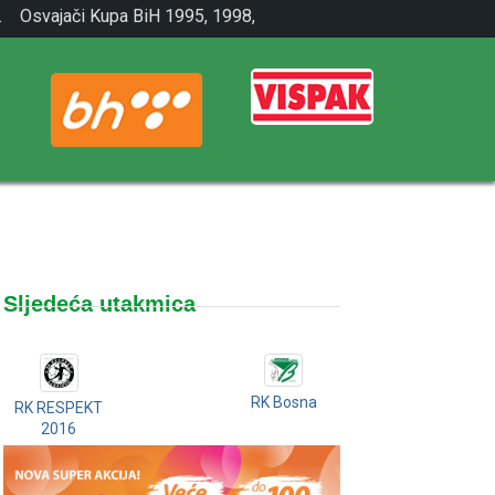
.
Osvajači Kupa BiH 1995, 1998,
2001.
Sljedeća utakmica
RK Bosna
RK RESPEKT
2016