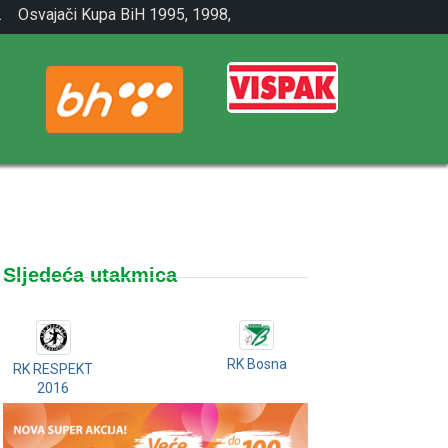
.
Osvajači Kupa BiH 1995, 1998,
2001.
Sljedeća utakmica
RK Bosna
RK RESPEKT
2016