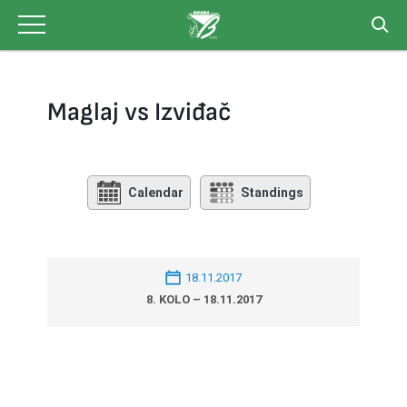
Skip
to
content
Maglaj vs Izviđač
Calendar
Standings
18.11.2017
8. KOLO – 18.11.2017