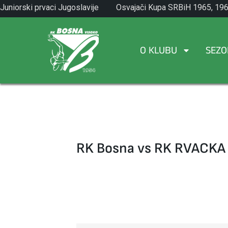
Skip
Juniorski prvaci Jugoslavije
Osvajači Kupa SRBiH 1965, 196
to
1971.
1982.
content
O KLUBU
SEZO
RK Bosna vs RK RVACKA