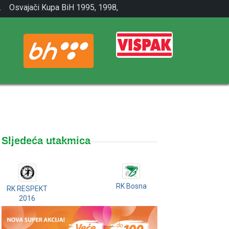
.
Osvajači Kupa BiH 1995, 1998,
2001.
Sljedeća utakmica
RK Bosna
RK RESPEKT
2016