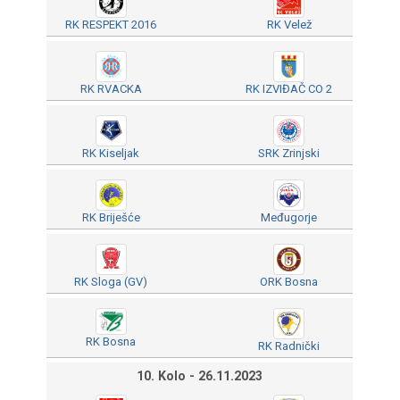
RK RESPEKT 2016
RK Velež
RK RVACKA
RK IZVIĐAČ CO 2
RK Kiseljak
SRK Zrinjski
RK Briješće
Međugorje
RK Sloga (GV)
ORK Bosna
RK Bosna
RK Radnički
10. Kolo - 26.11.2023