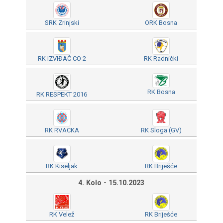
SRK Zrinjski
ORK Bosna
RK IZVIĐAČ CO 2
RK Radnički
RK Bosna
RK RESPEKT 2016
RK RVACKA
RK Sloga (GV)
RK Kiseljak
RK Briješće
4. Kolo - 15.10.2023
RK Velež
RK Briješće