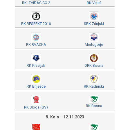
RK IZVIĐAČ CO 2
RK Velež
RK RESPEKT 2016
SRK Zrinjski
RK RVACKA
Međugorje
RK Kiseljak
ORK Bosna
RK Briješće
RK Radnički
RK Bosna
RK Sloga (GV)
8. Kolo - 12.11.2023