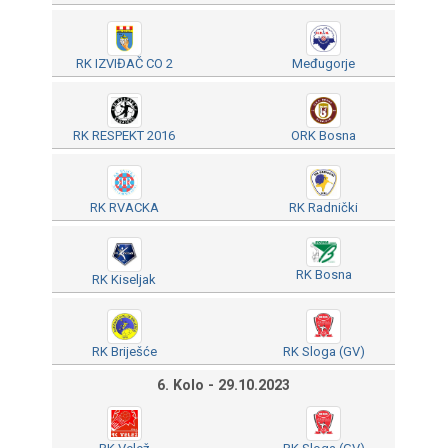
RK IZVIĐAČ CO 2
Međugorje
RK RESPEKT 2016
ORK Bosna
RK RVACKA
RK Radnički
RK Bosna
RK Kiseljak
RK Briješće
RK Sloga (GV)
6. Kolo - 29.10.2023