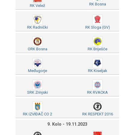
RK Bosna
RK Velež
RK Radnički
RK Sloga (GV)
ORK Bosna
RK Briješće
Međugorje
RK Kiseljak
SRK Zrinjski
RK RVACKA
RK IZVIĐAČ CO 2
RK RESPEKT 2016
9. Kolo - 19.11.2023