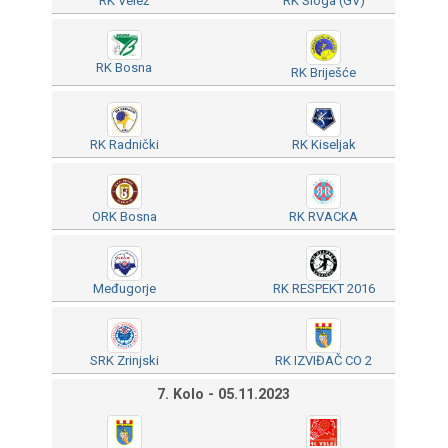
RK Velež
RK Sloga (GV)
RK Bosna
RK Briješće
RK Radnički
RK Kiseljak
ORK Bosna
RK RVACKA
Međugorje
RK RESPEKT 2016
SRK Zrinjski
RK IZVIĐAČ CO 2
7. Kolo - 05.11.2023