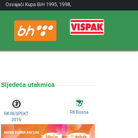
.
Osvajači Kupa BiH 1995, 1998,
2001.
Sljedeća utakmica
RK Bosna
RK RESPEKT
2016