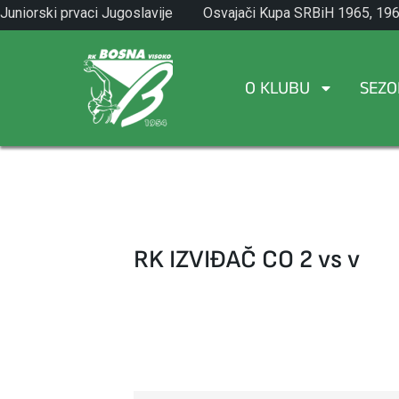
Skip
Juniorski prvaci Jugoslavije
Osvajači Kupa SRBiH 1965, 196
to
1971.
1982.
content
O KLUBU
SEZO
RK IZVIĐAČ CO 2 vs v